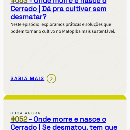
#053
- Onde morre e nasce o
Cerrado | Dá pra cultivar sem
desmatar?
Neste episódio, exploramos práticas e soluções que
podem tornar o cultivo no Matopiba mais sustentável.
SABIA MAIS
ONDE
MORRE
E
NASCE
O
OUÇA AGORA
CERRADO
#052
- Onde morre e nasce o
|
Cerrado | Se desmatou, tem que