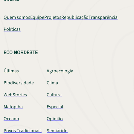
Quem somos
Equipe
Projetos
Republicação
Transparência
Políticas
ECO NORDESTE
Últimas
Agroecologia
Biodiversidade
Clima
WebStories
Cultura
Matopiba
Especial
Oceano
Opinião
Povos Tradicionais
Semiárido