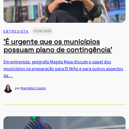
03.08.2026
ENTREVISTA
‘É urgente que os municípios
possuam plano de contingência’
Em entrevista, geógrafa Magda Maia discute o papel dos
municípios na preparação para El Niño e para outros aspectos
da…
por
Maristela Crispim