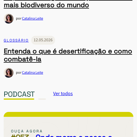
mais biodiverso do mundo
por
Catalina Leite
12.05.2026
GLOSSÁRIO
Entenda o que é desertificação e como
combatê-la
por
Catalina Leite
PODCAST
Ver todos
OUÇA AGORA