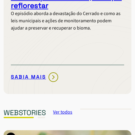
DÁ
reflorestar
PRA
O episódio aborda a devastação do Cerrado e como as
CULTIVAR
leis municipais e ações de monitoramento podem
SEM
ajudar a preservar e recuperar o bioma.
DESMATAR?
SABIA MAIS
ONDE
MORRE
E
NASCE
O
WEBSTORIES
Ver todos
CERRADO
|
SE