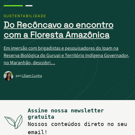
SUSTENTABILIDADE
Do Recôncavo ao encontro
com a Floresta Amazônica
Em imersão com brigadistas e pesquisadores do Ipam na
Reserva Biológica do Gurupi e Território Indígena Governador,
no Maranhão, descobri…
por
Líliam Cunha
Assine nossa newsletter
gratuita
Nossos conteúdos direto no seu
email!