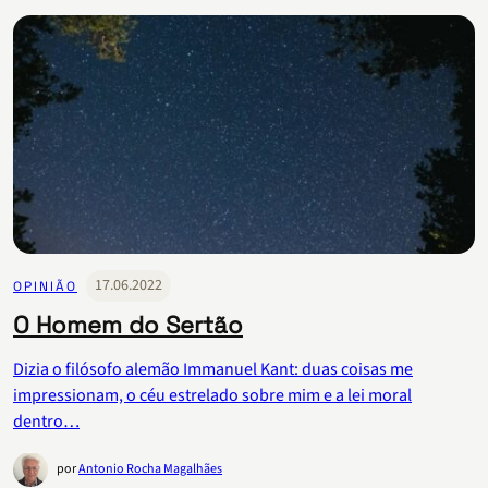
17.06.2022
OPINIÃO
O Homem do Sertão
Dizia o filósofo alemão Immanuel Kant: duas coisas me
impressionam, o céu estrelado sobre mim e a lei moral
dentro…
por
Antonio Rocha Magalhães