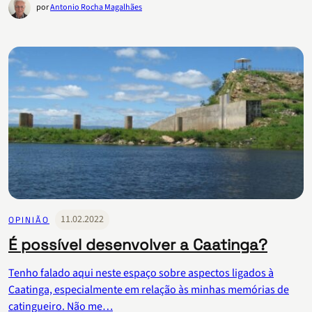
por
Antonio Rocha Magalhães
11.02.2022
OPINIÃO
É possível desenvolver a Caatinga?
Tenho falado aqui neste espaço sobre aspectos ligados à
Caatinga, especialmente em relação às minhas memórias de
catingueiro. Não me…