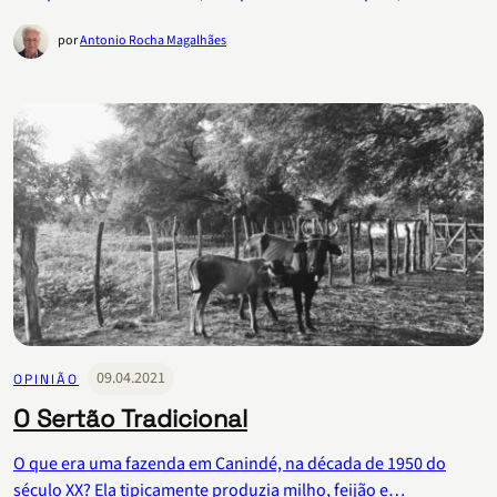
por
Antonio Rocha Magalhães
09.04.2021
OPINIÃO
O Sertão Tradicional
O que era uma fazenda em Canindé, na década de 1950 do
século XX? Ela tipicamente produzia milho, feijão e…