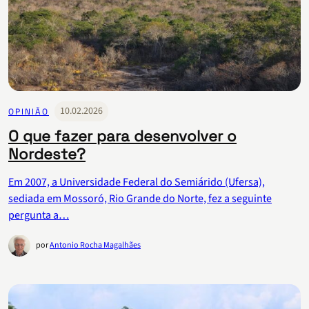
10.02.2026
OPINIÃO
O que fazer para desenvolver o
Nordeste?
Em 2007, a Universidade Federal do Semiárido (Ufersa),
sediada em Mossoró, Rio Grande do Norte, fez a seguinte
pergunta a…
por
Antonio Rocha Magalhães