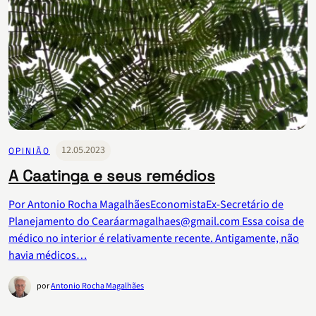
12.05.2023
OPINIÃO
A Caatinga e seus remédios
Por Antonio Rocha MagalhãesEconomistaEx-Secretário de
Planejamento do Cearáarmagalhaes@gmail.com Essa coisa de
médico no interior é relativamente recente. Antigamente, não
havia médicos…
por
Antonio Rocha Magalhães