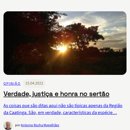
15.04.2022
OPINIÃO
Verdade, justiça e honra no sertão
As coisas que são ditas aqui não são típicas apenas da Região
da Caatinga. São, em verdade, características da espécie…
por
Antonio Rocha Magalhães