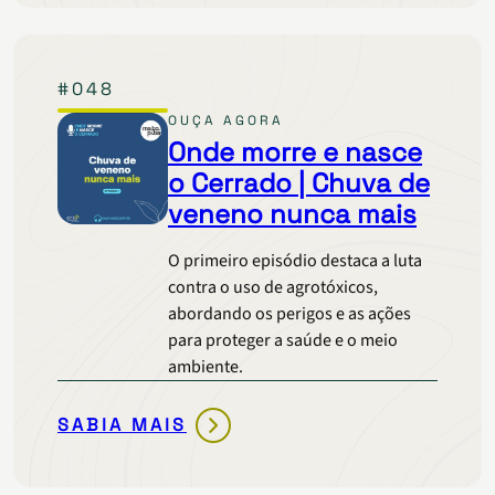
E
NASCE
O
#048
CERRADO
|
OUÇA AGORA
O
Onde morre e nasce
MUNICÍPIO
o Cerrado | Chuva de
DO
veneno nunca mais
MATOPIBA
QUE
O primeiro episódio destaca a luta
MAIS
contra o uso de agrotóxicos,
DESMATOU
abordando os perigos e as ações
FOI…
para proteger a saúde e o meio
ambiente.
SABIA MAIS
ONDE
MORRE
E