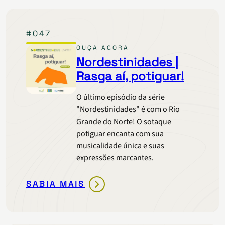
NASCE
O
#047
CERRADO
|
OUÇA AGORA
CHUVA
Nordestinidades |
DE
Rasga aí, potiguar!
VENENO
NUNCA
O último episódio da série
MAIS
"Nordestinidades" é com o Rio
Grande do Norte! O sotaque
potiguar encanta com sua
musicalidade única e suas
expressões marcantes.
SABIA MAIS
NORDESTINIDADES
|
RASGA