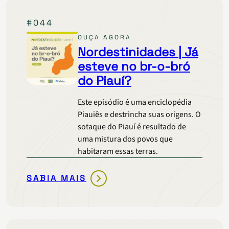
BIGU
#044
PRA
ALAGOAS
OUÇA AGORA
Nordestinidades | Já
esteve no br-o-bró
do Piauí?
Este episódio é uma enciclopédia
Piauiês e destrincha suas origens. O
sotaque do Piauí é resultado de
uma mistura dos povos que
habitaram essas terras.
SABIA MAIS
NORDESTINIDADES
|
JÁ
ESTEVE