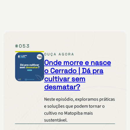
#053
OUÇA AGORA
Onde morre e nasce
o Cerrado | Dá pra
cultivar sem
desmatar?
Neste episódio, exploramos práticas
e soluções que podem tornar o
cultivo no Matopiba mais
sustentável.