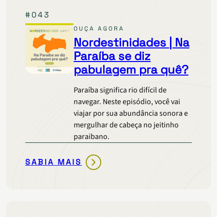
NO
#043
BR-
O-
OUÇA AGORA
BRÓ
Nordestinidades | Na
DO
Paraíba se diz
PIAUÍ?
pabulagem pra quê?
Paraíba significa rio difícil de
navegar. Neste episódio, você vai
viajar por sua abundância sonora e
mergulhar de cabeça no jeitinho
paraibano.
SABIA MAIS
NORDESTINIDADES
|
NA
PARAÍBA
SE