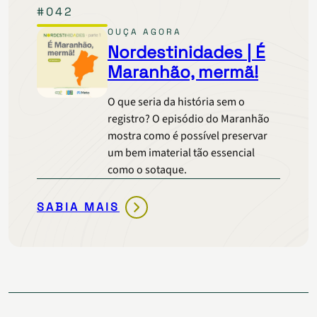
#042
DIZ
PABULAGEM
OUÇA AGORA
PRA
Nordestinidades | É
QUÊ?
Maranhão, mermã!
O que seria da história sem o
registro? O episódio do Maranhão
mostra como é possível preservar
um bem imaterial tão essencial
como o sotaque.
SABIA MAIS
NORDESTINIDADES
|
É
MARANHÃO,
Paginação
MERMÃ!
de
posts