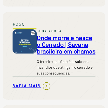
MORRE
E
NASCE
O
#050
CERRADO
|
OUÇA AGORA
O
Onde morre e nasce
CLIMA
o Cerrado | Savana
NAS
brasileira em chamas
ELEIÇÕES
O terceiro episódio fala sobre os
incêndios que atingem o cerrado e
suas consequências.
SABIA MAIS
ONDE
MORRE
E
NASCE