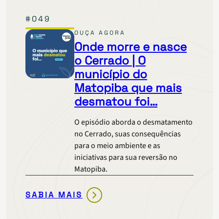
O
#049
CERRADO
|
OUÇA AGORA
SAVANA
Onde morre e nasce
BRASILEIRA
o Cerrado | O
EM
município do
CHAMAS
Matopiba que mais
desmatou foi…
O episódio aborda o desmatamento
no Cerrado, suas consequências
para o meio ambiente e as
iniciativas para sua reversão no
Matopiba.
SABIA MAIS
ONDE
MORRE