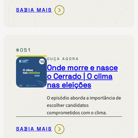
SABIA MAIS
ONDE
MORRE
E
NASCE
O
#051
CERRADO
|
OUÇA AGORA
SE
Onde morre e nasce
DESMATOU,
o Cerrado | O clima
TEM
nas eleições
QUE
REFLORESTAR
O episódio aborda a importância de
escolher candidatos
comprometidos com o clima.
SABIA MAIS
ONDE