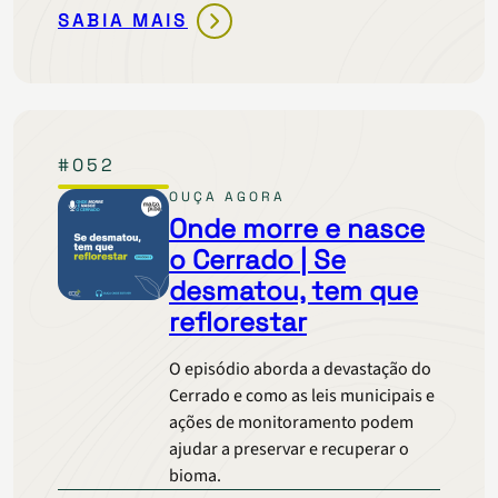
SABIA MAIS
ONDE
MORRE
E
NASCE
O
#052
CERRADO
|
OUÇA AGORA
DÁ
Onde morre e nasce
PRA
o Cerrado | Se
CULTIVAR
desmatou, tem que
SEM
reflorestar
DESMATAR?
O episódio aborda a devastação do
Cerrado e como as leis municipais e
ações de monitoramento podem
ajudar a preservar e recuperar o
bioma.