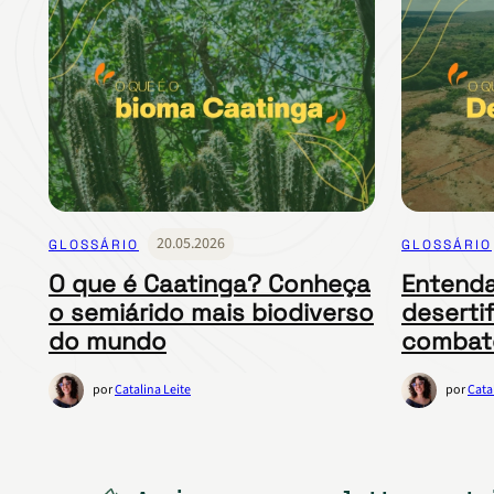
20.05.2026
GLOSSÁRIO
GLOSSÁRIO
O que é Caatinga? Conheça
Entenda
o semiárido mais biodiverso
deserti
do mundo
combat
por
Catalina Leite
por
Cata