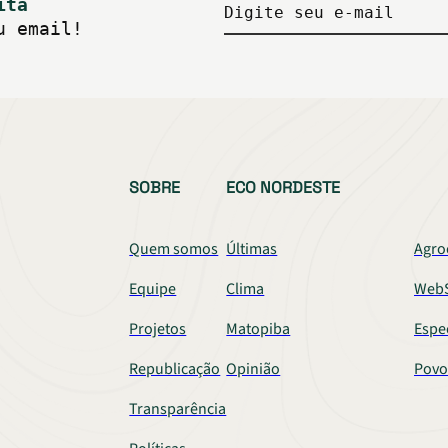
ita
Digite seu e-mail
u email!
SOBRE
ECO NORDESTE
Quem somos
Últimas
Agro
Equipe
Clima
WebS
Projetos
Matopiba
Espe
Republicação
Opinião
Povo
Transparência