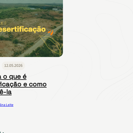
12.05.2026
 o que é
ficação e como
ê-la
lina Leite