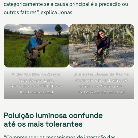
categoricamente se a causa principal é a predação ou
outros fatores”, explica Jonas.
O doutor Mauro Sergio
A mestre Joara de Souza
Cruz Souza Lima,
Andrade em trabalho de
professor da UFPI | Foto:
campo no Semiárido |
Acervo pessoal
Foto: Acervo pessoal
Poluição luminosa confunde
até os mais tolerantes
“Compreender os mecanismos de interação das