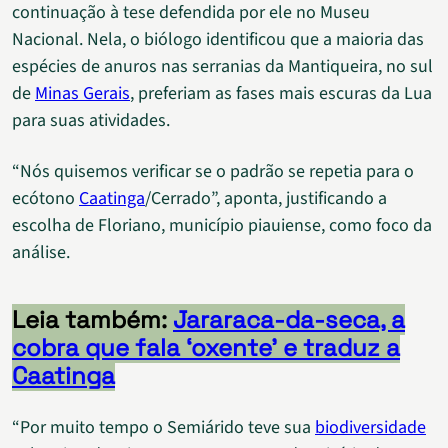
continuação à tese defendida por ele no Museu
Nacional. Nela, o biólogo identificou que a maioria das
espécies de anuros nas serranias da Mantiqueira, no sul
de
Minas Gerais
, preferiam as fases mais escuras da Lua
para suas atividades.
“Nós quisemos verificar se o padrão se repetia para o
ecótono
Caatinga
/Cerrado”, aponta, justificando a
escolha de Floriano, município piauiense, como foco da
análise.
Leia também:
Jararaca-da-seca, a
cobra que fala ‘oxente’ e traduz a
Caatinga
“Por muito tempo o Semiárido teve sua
biodiversidade