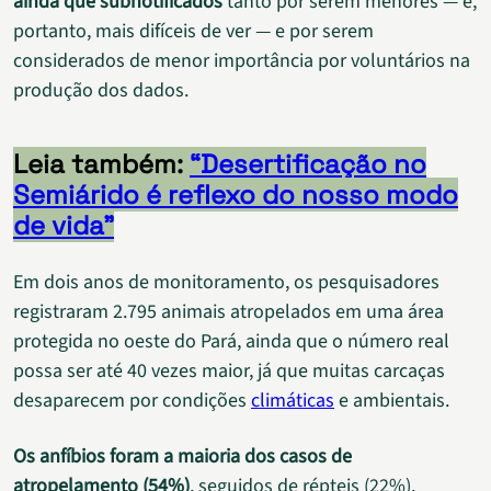
ainda que subnotificados
tanto por serem menores — e,
portanto, mais difíceis de ver — e por serem
considerados de menor importância por voluntários na
produção dos dados.
Leia também:
“Desertificação no
Semiárido é reflexo do nosso modo
de vida”
Em dois anos de monitoramento, os pesquisadores
registraram 2.795 animais atropelados em uma área
protegida no oeste do Pará, ainda que o número real
possa ser até 40 vezes maior, já que muitas carcaças
desaparecem por condições
climáticas
e ambientais.
Os anfíbios foram a maioria dos casos de
atropelamento (54%)
, seguidos de répteis (22%),