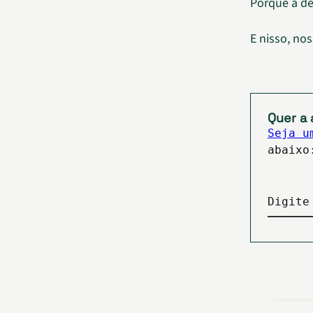
Porque a de
E nisso, no
Quer a 
Seja u
abaixo
Digite