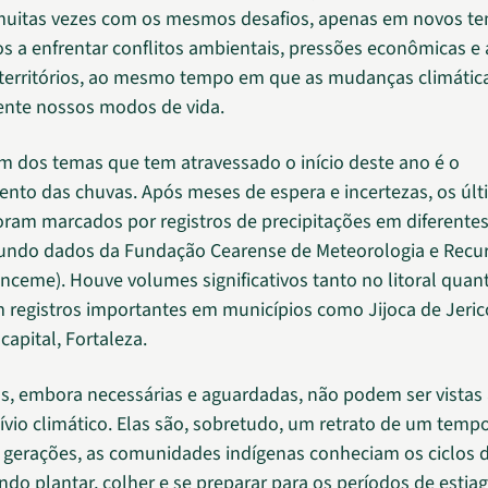
muitas vezes com os mesmos desafios, apenas em novos t
 a enfrentar conflitos ambientais, pressões econômicas e 
territórios, ao mesmo tempo em que as mudanças climátic
nte nossos modos de vida.
m dos temas que tem atravessado o início deste ano é o
to das chuvas. Após meses de espera e incertezas, os últ
foram marcados por registros de precipitações em diferentes
gundo dados da Fundação Cearense de Meteorologia e Recu
unceme). Houve volumes significativos tanto no litoral quan
om registros importantes em municípios como Jijoca de Jeri
apital, Fortaleza.
s, embora necessárias e aguardadas, não podem ser vistas
vio climático. Elas são, sobretudo, um retrato de um temp
gerações, as comunidades indígenas conheciam os ciclos d
do plantar, colher e se preparar para os períodos de estiag