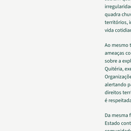
irregularid
quadra chuv
territórios,
vida cotidia
Ao mesmo t
ameaças con
sobre a exp
Quitéria, e
Organizaçõ
alertando p
direitos ter
é respeitad
Da mesma fo
Estado cont