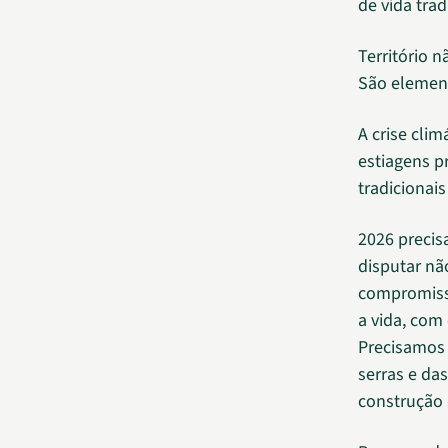
de vida trad
Território 
São element
A crise cli
estiagens p
tradicionai
2026 precis
disputar não
compromisso
a vida, com 
Precisamos 
serras e da
construção 