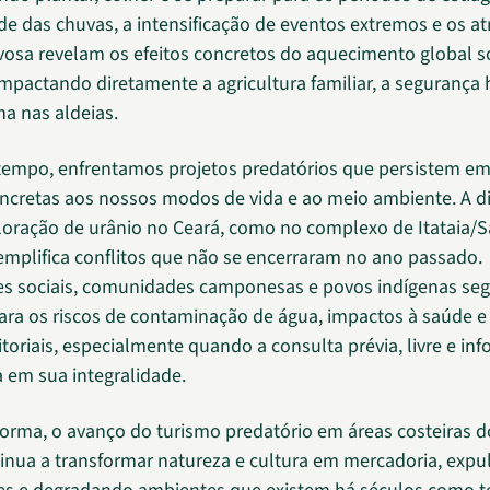
ade das chuvas, a intensificação de eventos extremos e os a
osa revelam os efeitos concretos do aquecimento global s
 impactando diretamente a agricultura familiar, a segurança h
na nas aldeias.
empo, enfrentamos projetos predatórios que persistem e
cretas aos nossos modos de vida e ao meio ambiente. A d
loração de urânio no Ceará, como no complexo de Itataia/
xemplifica conflitos que não se encerraram no ano passado.
es sociais, comunidades camponesas e povos indígenas s
ara os riscos de contaminação de água, impactos à saúde e
ritoriais, especialmente quando a consulta prévia, livre e i
a em sua integralidade.
rma, o avanço do turismo predatório em áreas costeiras 
inua a transformar natureza e cultura em mercadoria, exp