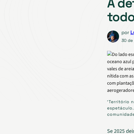
A de
todo
por
L
30 de 
‘Território
espetáculo.
comunidades
Se 2025 dei