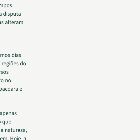
empos.
a disputa
as alteram
imos dias
 regiões do
rsos
to no
coacoara e
 apenas
o que
a natureza,
em. Hoje, a