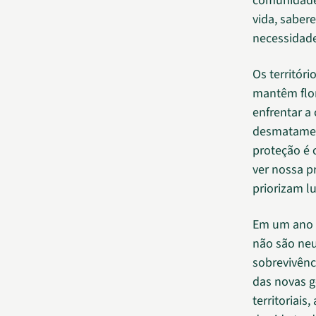
comunidades
vida, sabere
necessidade
Os territóri
mantêm flor
enfrentar a
desmatament
proteção é 
ver nossa p
priorizam lu
Em um ano e
não são neu
sobrevivênc
das novas g
territoriai