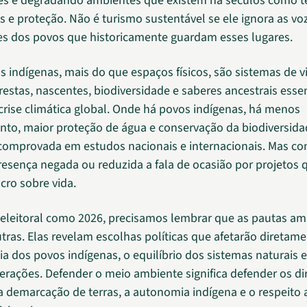
 e degradando ambientes que existem há séculos como ter
s e proteção. Não é turismo sustentável se ele ignora as vo
s dos povos que historicamente guardam esses lugares.
os indígenas, mais do que espaços físicos, são sistemas de 
estas, nascentes, biodiversidade e saberes ancestrais essen
 crise climática global. Onde há povos indígenas, há menos
o, maior proteção de água e conservação da biodiversidad
comprovada em estudos nacionais e internacionais. Mas c
resença negada ou reduzida a fala de ocasião por projetos 
cro sobre vida.
leitoral como 2026, precisamos lembrar que as pautas am
tras. Elas revelam escolhas políticas que afetarão diretame
ia dos povos indígenas, o equilíbrio dos sistemas naturais e
erações. Defender o meio ambiente significa defender os di
s, a demarcação de terras, a autonomia indígena e o respeit