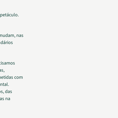
spetáculo.
e mudam, nas
ndários
ecisamos
as,
metidas com
ntal.
s, das
as na