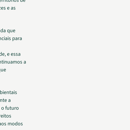
ritórios de
zes e as
vida que
ciais para
e, e essa
ontinuamos a
que
bientais
nte a
 o futuro
reitos
o aos modos