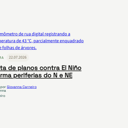
22.07.2026
MA
lta de planos contra El Niño
arma periferias do N e NE
por
Giovanna Carneiro