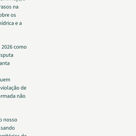
trasos na
obre os
ídrica e a
m 2026 como
isputa
Santa
eguem
 violação de
nformada não
do nosso
ulsando