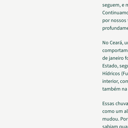
seguem, e 
Continuamos
por nossos 
profundame
No Ceará, u
comportamen
de janeiro 
Estado, se
Hídricos (F
interior, c
também na c
Essas chuva
como um alí
mudou. Por 
sabiam quan