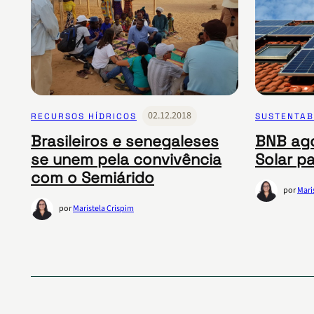
02.12.2018
RECURSOS HÍDRICOS
SUSTENTAB
Brasileiros e senegaleses
BNB ago
se unem pela convivência
Solar pa
com o Semiárido
por
Mari
por
Maristela Crispim
Paginação
de