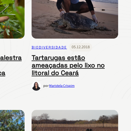
05.12.2018
BIODIVERSIDADE
alestra
Tartarugas estão
ameaçadas pelo lixo no
ca
litoral do Ceará
por
Maristela Crispim