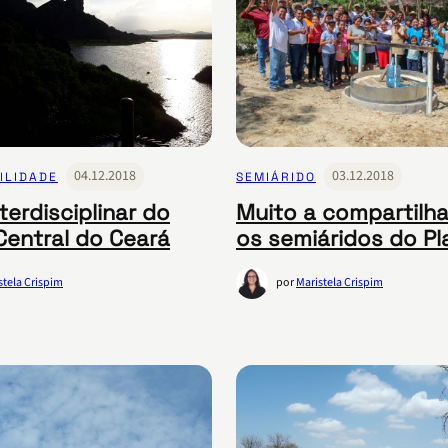
04.12.2018
03.12.2018
ILIDADE
SEMIÁRIDO
terdisciplinar do
Muito a compartilha
Central do Ceará
os semiáridos do Pl
stela Crispim
por
Maristela Crispim