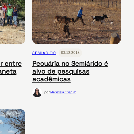
03.12.2018
SEMIÁRIDO
r entre
Pecuária no Semiárido é
aneta
alvo de pesquisas
acadêmicas
por
Maristela Crispim