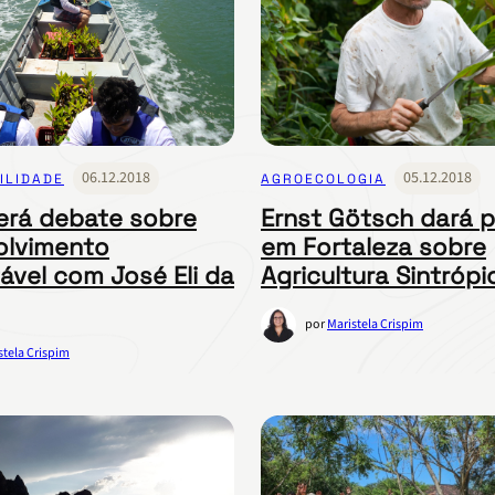
06.12.2018
05.12.2018
ILIDADE
AGROECOLOGIA
terá debate sobre
Ernst Götsch dará p
olvimento
em Fortaleza sobre
ável com José Eli da
Agricultura Sintrópi
por
Maristela Crispim
stela Crispim