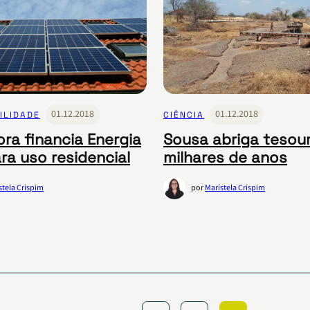
01.12.2018
01.12.2018
ILIDADE
CIÊNCIA
ra financia Energia
Sousa abriga tesou
ra uso residencial
milhares de anos
stela Crispim
por
Maristela Crispim