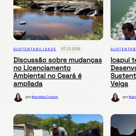
07.12.2018
SUSTENTABILIDADE
SUSTENTAB
Discussão sobre mudanças
Icapuí 
no Licenciamento
Desenv
Ambiental no Ceará é
Sustent
ampliada
Veiga
por
Maristela Crispim
por
Mari