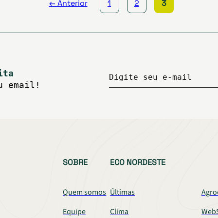
← Anterior
1
2
3
ita
Digite seu e-mail
u email!
SOBRE
ECO NORDESTE
Quem somos
Últimas
Agro
Equipe
Clima
WebS