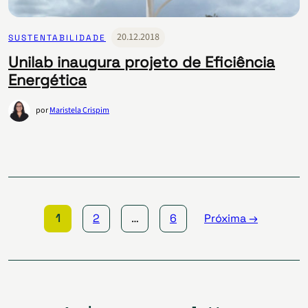
20.12.2018
SUSTENTABILIDADE
Unilab inaugura projeto de Eficiência
Energética
por
Maristela Crispim
Paginação
de
posts
1
2
…
6
Próxima →