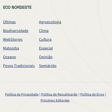
ECO NORDESTE
Últimas
Agroecologia
Biodiversidade
Clima
WebStories
Cultura
Matopiba
Especial
Oceano
Opinião
Povos Tradicionais
Semiárido
Política de Privacidade
Política de Republicação
Política de Erros
Princípios Editoriais