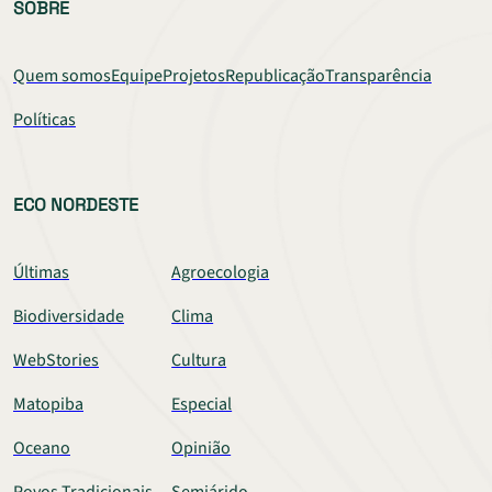
SOBRE
Quem somos
Equipe
Projetos
Republicação
Transparência
Políticas
ECO NORDESTE
Últimas
Agroecologia
Biodiversidade
Clima
WebStories
Cultura
Matopiba
Especial
Oceano
Opinião