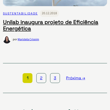
20.12.2018
SUSTENTABILIDADE
Unilab inaugura projeto de Eficiência
Energética
por
Maristela Crispim
Paginação
de
posts
1
2
3
Próxima →