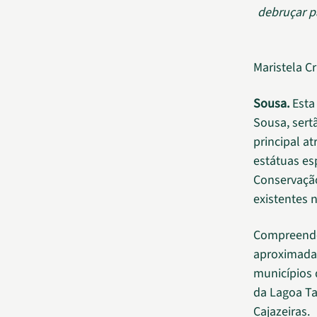
debruçar p
Maristela C
Sousa.
Esta 
Sousa, sert
principal at
estátuas e
Conservação
existentes
Compreende
aproximadam
municípios 
da Lagoa Ta
Cajazeiras.