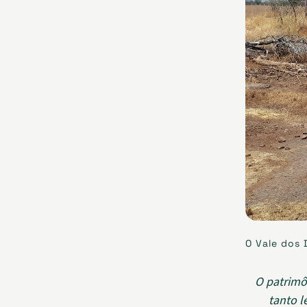
O Vale dos 
O patrimô
tanto l