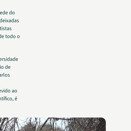
sede do
 deixadas
tistas
de todo o
ersidade
io de
arlos
o
evido ao
ífico, é