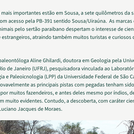
s mais importantes estão em Sousa, a sete quilômetros da 
com acesso pela PB-391 sentido Sousa/Uiraúna. As marcas
nimais pelo sertão paraibano despertam o interesse de cien
 e estrangeiros, atraindo também muitos turistas e curiosos 
aleontóloga Aline Ghilardi, doutora em Geologia pela Univ
Rio de Janeiro (UFRJ), pesquisadora vinculada ao Laboratór
ia e Paleoicnologia (LPP) da Universidade Federal de São C
rovavelmente as principais pistas com pegadas tenham sid
por muitos fazendeiros, e antes deles mesmo por índios, d
em muito evidentes. Contudo, a descoberta, com caráter cient
 Luciano Jacques de Moraes.