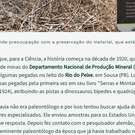
de preocupação com a preservação do material, que está s
 que, para a Ciência, a história começa na década de 1920, 
 de minas do
Departamento Nacional de Produção Mineral 
algumas pegadas no leito do
Rio do Peixe
, em Sousa (PB). L
sas pegadas pela primeira vez em seu livro “Serras e Mont
1924), atribuindo-as pistas a dinossauros bípedes e quadrú
avia não era paleontólogo e por isso tentou buscar ajuda d
es especializados. Ele enviou amostras para os Estados Un
e resposta. Depois fez contato com o pesquisador alemão, 
eminente paleontólogo da época que já havia trabalhado no