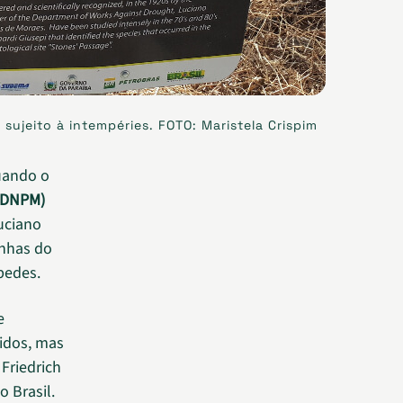
ujeito à intempéries. FOTO: Maristela Crispim
quando o
(DNPM)
uciano
anhas do
pedes.
e
idos, mas
Friedrich
 Brasil.