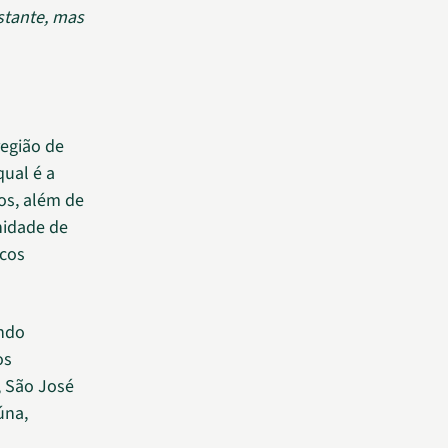
stante, mas
região de
qual é a
ios, além de
nidade de
icos
ndo
os
, São José
úna,