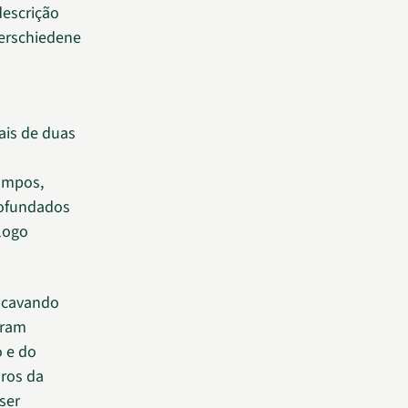
descrição
Verschiedene
ais de duas
Campos,
rofundados
logo
escavando
oram
o e do
ros da
ser