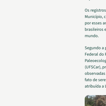
Os registro
Município, 
por esses a
brasileiros
mundo.
Segundo a p
Federal do 
Paleoecolog
(UFSCar), p
observadas 
fato de ser
atribuída a