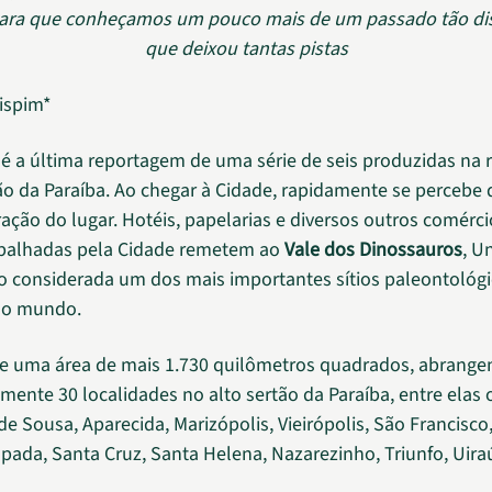
ara que conheçamos um pouco mais de um passado tão di
que deixou tantas pistas
rispim*
é a última reportagem de uma série de seis produzidas na 
ão da Paraíba. Ao chegar à Cidade, rapidamente se percebe 
ração do lugar. Hotéis, papelarias e diversos outros comérc
spalhadas pela Cidade remetem ao
Vale dos Dinossauros
, U
 considerada um dos mais importantes sítios paleontológ
 no mundo.
 uma área de mais 1.730 quilômetros quadrados, abrange
ente 30 localidades no alto sertão da Paraíba, entre elas 
de Sousa, Aparecida, Marizópolis, Vieirópolis, São Francisco
pada, Santa Cruz, Santa Helena, Nazarezinho, Triunfo, Uira