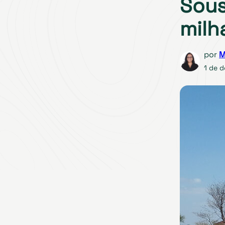
Sous
milh
por
M
1 de 