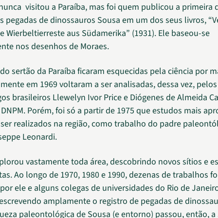
unca visitou a Paraíba, mas foi quem publicou a primeira 
das pegadas de dinossauros Sousa em um dos seus livros, “
 Wierbeltierreste aus Südamerika” (1931). Ele baseou-se
ente nos desenhos de Moraes.
do sertão da Paraíba ficaram esquecidas pela ciência por m
mente em 1969 voltaram a ser analisadas, dessa vez, pelos
os brasileiros Llewelyn Ivor Price e Diógenes de Almeida 
NPM. Porém, foi só a partir de 1975 que estudos mais ap
ser realizados na região, como trabalho do padre paleontó
useppe Leonardi.
plorou vastamente toda área, descobrindo novos sítios e 
stas. Ao longo de 1970, 1980 e 1990, dezenas de trabalhos f
por ele e alguns colegas de universidades do Rio de Janeir
escrevendo amplamente o registro de pegadas de dinossau
iqueza paleontológica de Sousa (e entorno) passou, então, a 