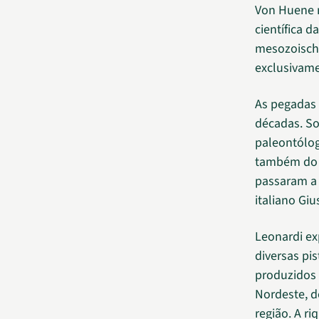
Von Huene n
científica 
mesozoische
exclusivam
As pegadas 
décadas. So
paleontólog
também do D
passaram a 
italiano Gi
Leonardi ex
diversas pi
produzidos 
Nordeste, d
região. A r