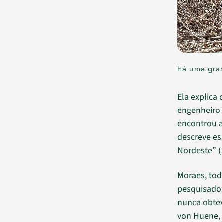
Há uma gran
Ela explica
engenheiro
encontrou 
descreve es
Nordeste” (
Moraes, tod
pesquisador
nunca obtev
von Huene, 