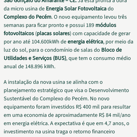
São Gonçalo do Amarante – CE.
Já está pronta a obra
da micro usina de
Energia Solar Fotovoltaica
do
Complexo do Pecém
. O novo equipamento levou três
semanas para ficar pronto e possui 189
módulos
fotovoltaicos
(
placas solares
) com capacidade de gerar
por ano até 104.600kWh de
energia elétrica
, por meio da
luz do sol, para o condomínio de salas do
Bloco de
Utilidades e Serviços (BUS)
, que tem o consumo médio
anual de 148.896 kWh.
A instalação da nova usina se alinha com o
planejamento estratégico que visa o Desenvolvimento
Sustentável do Complexo do Pecém. No novo
equipamento foram investidos R$ 400 mil para resultar
em uma economia de aproximadamente R$ 84 mil/ano
em energia elétrica. A expectativa é que em 4,7 anos, o
investimento na usina traga o retorno financeiro