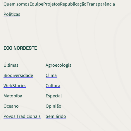
Quem somos
Equipe
Projetos
Republicação
Transparência
Políticas
ECO NORDESTE
Últimas
Agroecologia
Biodiversidade
Clima
WebStories
Cultura
Matopiba
Especial
Oceano
Opinião
Povos Tradicionais
Semiárido