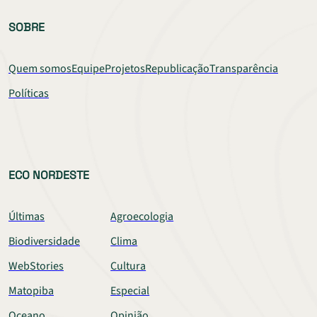
SOBRE
Quem somos
Equipe
Projetos
Republicação
Transparência
Políticas
ECO NORDESTE
Últimas
Agroecologia
Biodiversidade
Clima
WebStories
Cultura
Matopiba
Especial
Oceano
Opinião