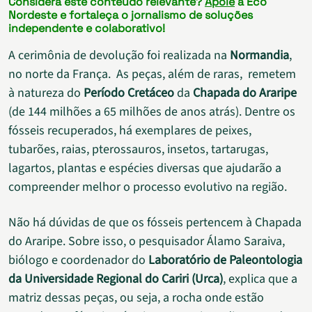
Considera este conteúdo relevante?
Apoie
a Eco
Nordeste e fortaleça o jornalismo de soluções
independente e colaborativo!
A cerimônia de devolução foi realizada na
Normandia
,
no norte da França.
As peças, além de raras, remetem
à natureza do
Período Cretáceo
da
Chapada do Araripe
(de
144 milhões a 65 milhões de anos atrás)
. Dentre os
fósseis recuperados, há exemplares de peixes,
tubarões, raias, pterossauros, insetos, tartarugas,
lagartos, plantas e espécies diversas que ajudarão a
compreender melhor o processo evolutivo na região.
Não há dúvidas de que os fósseis pertencem à Chapada
do Araripe. Sobre isso, o pesquisador Álamo Saraiva,
biólogo e coordenador do
Laboratório de Paleontologia
da Universidade Regional do Cariri (Urca)
, explica que a
matriz dessas peças, ou seja, a rocha onde estão