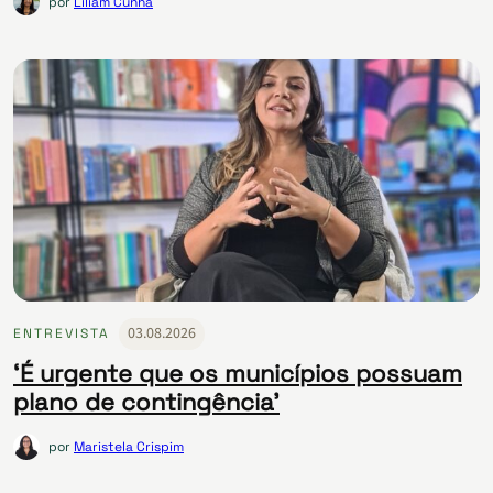
por
Líliam Cunha
03.08.2026
ENTREVISTA
‘É urgente que os municípios possuam
plano de contingência’
por
Maristela Crispim