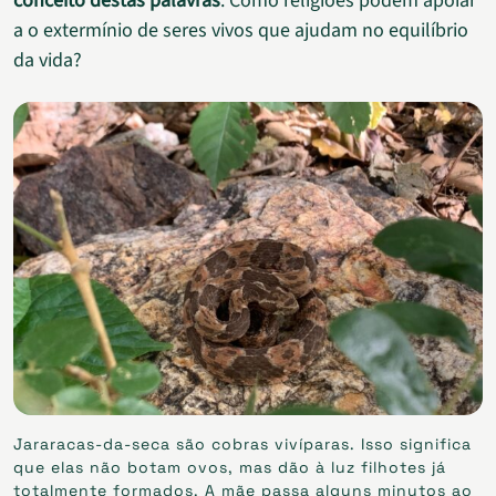
conceito destas palavras
. Como religiões podem apoiar
a o extermínio de seres vivos que ajudam no equilíbrio
da vida?
Jararacas-da-seca são cobras vivíparas. Isso significa
que elas não botam ovos, mas dão à luz filhotes já
totalmente formados. A mãe passa alguns minutos ao