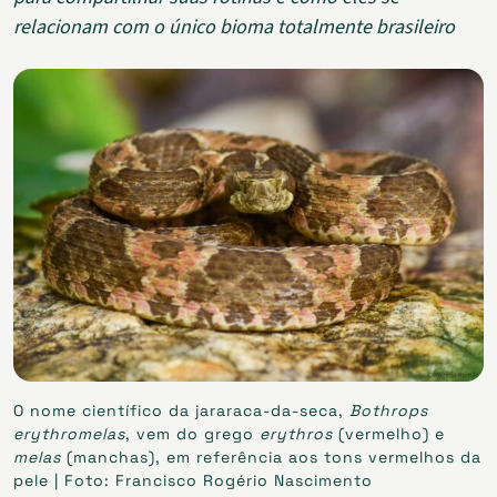
relacionam com o único bioma totalmente brasileiro
O nome científico da jararaca-da-seca,
Bothrops
erythromelas
, vem do grego
erythros
(vermelho) e
melas
(manchas), em referência aos tons vermelhos da
pele | Foto: Francisco Rogério Nascimento