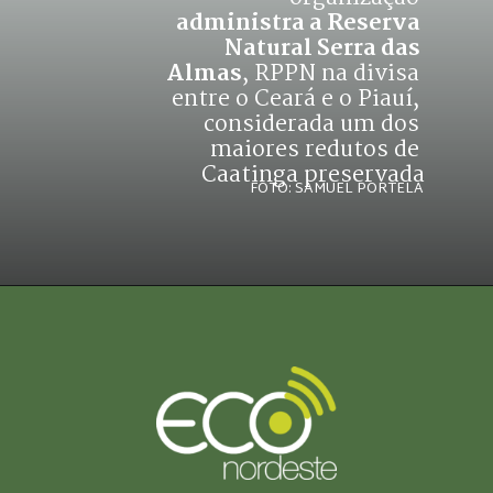
administra a Reserva 
Natural Serra das 
Almas
, RPPN na divisa 
entre o Ceará e o Piauí, 
considerada um dos 
maiores redutos de 
Caatinga preservada
FOTO: SAMUEL PORTELA