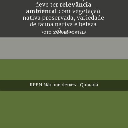
deve ter r
elevância 
ambiental
 com vegetação 
nativa preservada, variedade 
de fauna nativa e beleza 
cênica
FOTO: SAMUEL PORTELA
RPPN Não me deixes - Quixadá