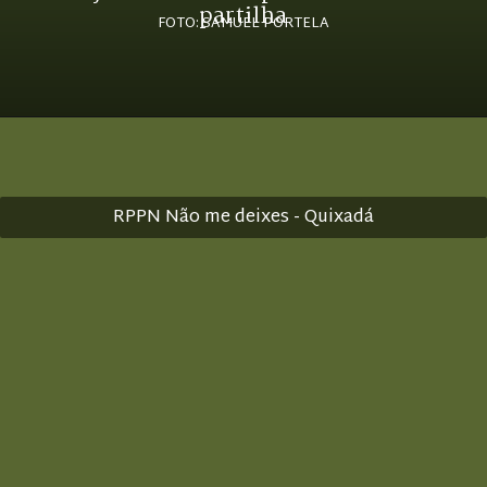
partilha
FOTO: SAMUEL PORTELA
RPPN Não me deixes - Quixadá