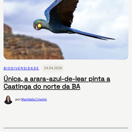
24.04.2026
BIODIVERSIDADE
Única, a arara-azul-de-lear pinta a
Caatinga do norte da BA
por
Maristela Crispim
Paginação
de