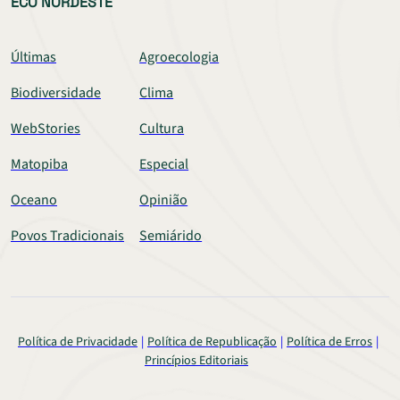
ECO NORDESTE
Últimas
Agroecologia
Biodiversidade
Clima
WebStories
Cultura
Matopiba
Especial
Oceano
Opinião
Povos Tradicionais
Semiárido
Política de Privacidade
Política de Republicação
Política de Erros
Princípios Editoriais