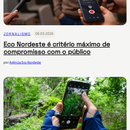
06.03.2026
JORNALISMO
Eco Nordeste é critério máximo de
compromisso com o público
por
Agência Eco Nordeste