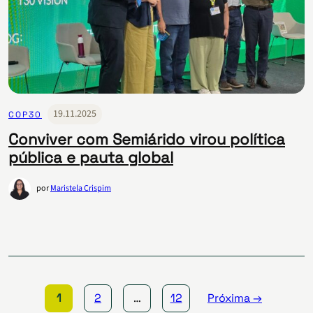
19.11.2025
COP30
Conviver com Semiárido virou política
pública e pauta global
por
Maristela Crispim
Paginação
de
posts
1
2
…
12
Próxima →