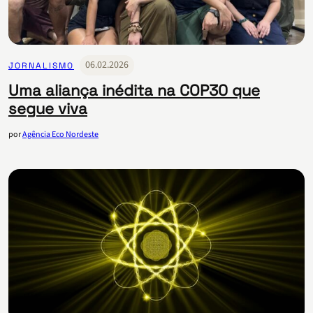
06.02.2026
JORNALISMO
Uma aliança inédita na COP30 que
segue viva
por
Agência Eco Nordeste