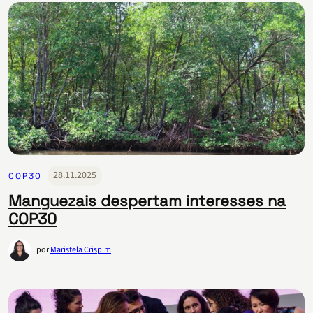
28.11.2025
COP30
Manguezais despertam interesses na
COP30
por
Maristela Crispim