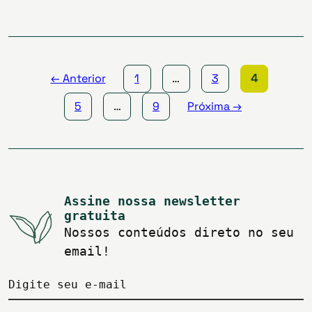
Paginação
de
posts
← Anterior
1
…
3
4
5
…
9
Próxima →
Assine nossa newsletter
gratuita
Nossos conteúdos direto no seu
email!
Digite seu e-mail