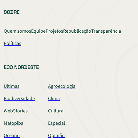
SOBRE
Quem somos
Equipe
Projetos
Republicação
Transparência
Políticas
ECO NORDESTE
Últimas
Agroecologia
Biodiversidade
Clima
WebStories
Cultura
Matopiba
Especial
Oceano
Opinião