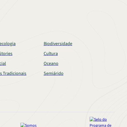
ecologia
Biodiversidade
tories
Cultura
cial
Oceano
s Tradicionais
Semiárido