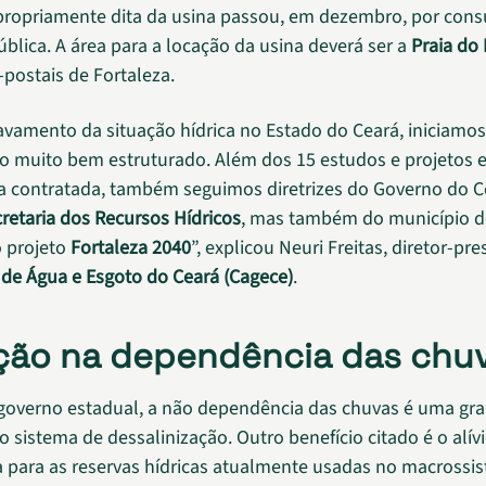
ropriamente dita da usina passou, em dezembro, por consu
ública. A área para a locação da usina deverá ser a
Praia do
-postais de Fortaleza.
vamento da situação hídrica no Estado do Ceará, iniciamos
do muito bem estruturado. Além dos 15 estudos e projetos 
 contratada, também seguimos diretrizes do Governo do C
retaria dos Recursos Hídricos
, mas também do município de
 projeto
Fortaleza 2040
”, explicou Neuri Freitas, diretor-pr
e Água e Esgoto do Ceará (Cagece)
.
ão na dependência das chu
governo estadual, a não dependência das chuvas é uma gr
 sistema de dessalinização. Outro benefício citado é o alív
 para as reservas hídricas atualmente usadas no macrossi