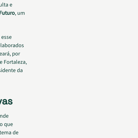
lta e
 Futuro
, um
 esse
elaborados
eará, por
 Fortaleza,
esidente da
vas
ande
io que
stema de