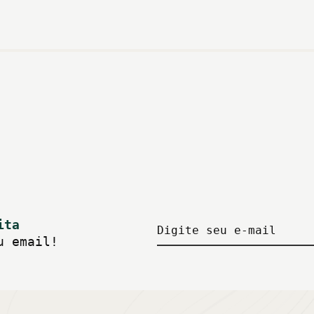
ita
Digite seu e-mail
u email!