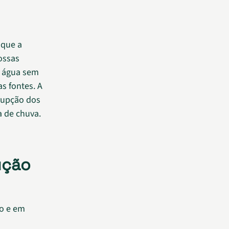
 que a
ossas
e água sem
s fontes. A
rrupção dos
a de chuva.
ução
ão e em