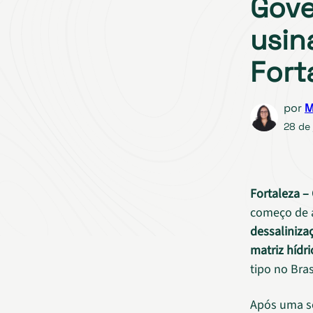
Gove
usin
Fort
por
M
28 de 
Fortaleza – 
começo de a
dessaliniza
matriz hídri
tipo no Bras
Após uma sé