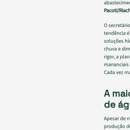
abastecime
Pacoti/Riac
O secretário
tendência é
soluções hí
chuva e dim
rigor, a pl
mananciais 
Cada vez ma
A mai
de ág
Apesar de n
produção de