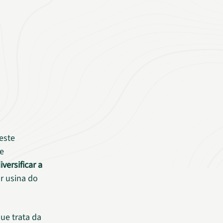
este
de
iversificar a
or usina do
ue trata da