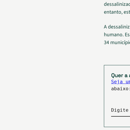
dessaliniza
entanto, es
A dessalini
humano. Ess
34 municípi
Quer a 
Seja u
abaixo
Digite