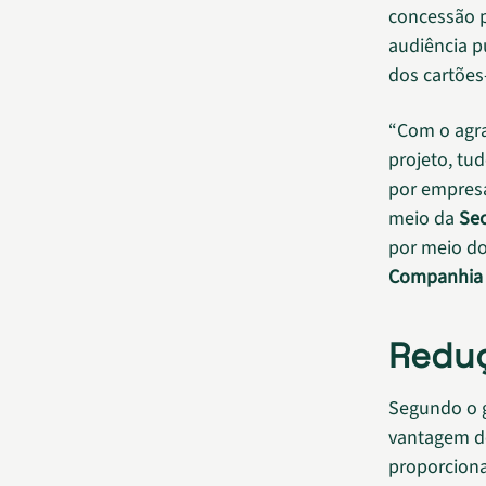
concessão p
audiência p
dos cartões
“Com o agra
projeto, tu
por empresa
meio da
Sec
por meio do
Companhia d
Reduç
Segundo o 
vantagem do
proporciona