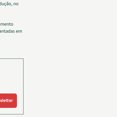
odução, no
cimento
lantadas em