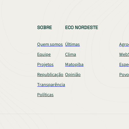
SOBRE
ECO NORDESTE
Quem somos
Últimas
Agro
Equipe
Clima
WebS
Projetos
Matopiba
Espe
Republicação
Opinião
Povo
Transparência
Políticas