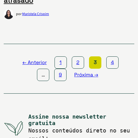
atrasado
por
Maristela Crispim
Paginação
de
posts
← Anterior
1
2
3
4
…
9
Próxima →
Assine nossa newsletter
gratuita
Nossos conteúdos direto no seu