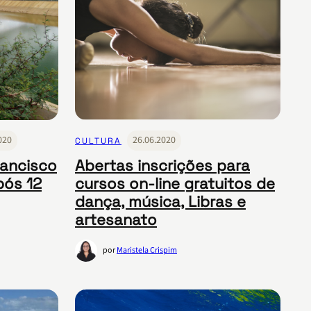
020
26.06.2020
CULTURA
rancisco
Abertas inscrições para
pós 12
cursos on-line gratuitos de
dança, música, Libras e
artesanato
por
Maristela Crispim