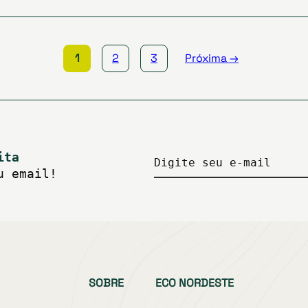
1
2
3
Próxima →
ita
Digite seu e-mail
u email!
SOBRE
ECO NORDESTE