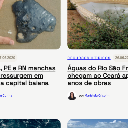
7.06.2020
26.06.2
RECURSOS HÍDRICOS
, PE e RN manchas
Águas do Rio São F
 ressurgem em
chegam ao Ceará a
da capital baiana
anos de obras
am Cunha
por
Maristela Crispim