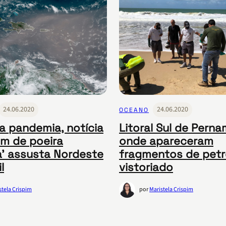
24.06.2020
24.06.2020
OCEANO
a pandemia, notícia
Litoral Sul de Pern
m de poeira
onde apareceram
la’ assusta Nordeste
fragmentos de petr
l
vistoriado
stela Crispim
por
Maristela Crispim