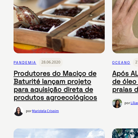
28.06.2020
2
PANDEMIA
OCEANO
Produtores do Maciço de
Após AL
Baturité lançam projeto
de óleo
para aquisição direta de
praias 
produtos agroecológicos
por
Líli
por
Maristela Crispim