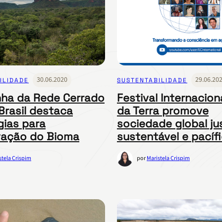
30.06.2020
29.06.20
ILIDADE
SUSTENTABILIDADE
ha da Rede Cerrado
Festival Internacion
rasil destaca
da Terra promove
gias para
sociedade global ju
vação do Bioma
sustentável e pacíf
stela Crispim
por
Maristela Crispim