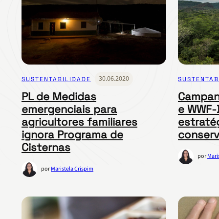
30.06.2020
SUSTENTABILIDADE
SUSTENTAB
PL de Medidas
Campan
emergenciais para
e WWF-B
agricultores familiares
estraté
ignora Programa de
conser
Cisternas
por
Mari
por
Maristela Crispim