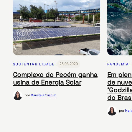
25.06.2020
SUSTENTABILIDADE
PANDEMIA
Complexo do Pecém ganha
Em plen
usina de Energia Solar
de nuve
‘Godzil
por
Maristela Crispim
do Brasi
por
Mari