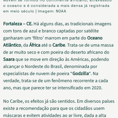
o oceano e é considerada a mais densa já registrada
em meio século | Imagem: NOAA
Fortaleza – CE.
Há alguns dias, as tradicionais imagens
com tons de azul e branco captadas por satélite
ganharam um ‘filtro’ marrom em parte do
Oceano
Atlântico
, da
África
até o
Caribe
. Trata-se de uma massa
de ar muito seco e com poeira do deserto africano do
Saara
que se move em direção às Américas, podendo
alcançar o Nordeste do Brasil, denominada por
especialistas de nuvem de poeira “
Godzilla
“. Na
verdade, trata-se de um fenômeno recorrente a cada
ano, mas que parece ter se intensificado em 2020.
No Caribe, os efeitos já são sentidos. Em diversos países
existe a recomendação para que os cidadãos usem
máscaras e evitem atividades ao ar livre, dada a alta