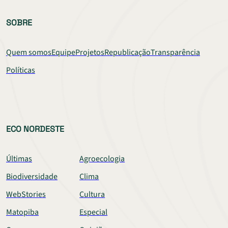
SOBRE
Quem somos
Equipe
Projetos
Republicação
Transparência
Políticas
ECO NORDESTE
Últimas
Agroecologia
Biodiversidade
Clima
WebStories
Cultura
Matopiba
Especial