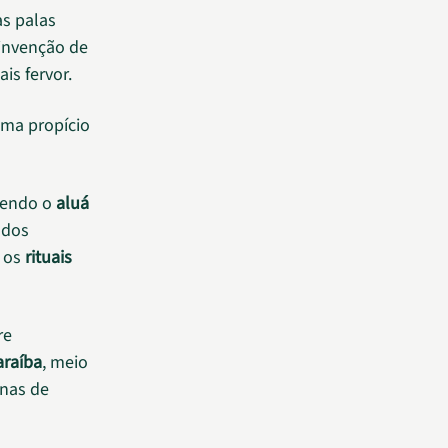
s palas
 invenção de
is fervor.
ima propício
 sendo o
aluá
ados
e os
rituais
re
araíba
, meio
inas de