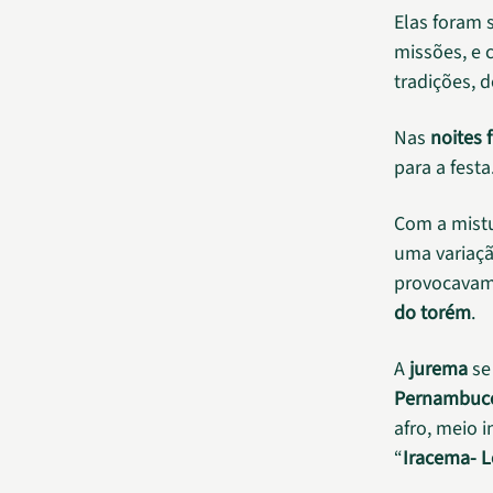
Elas foram 
missões, e 
tradições, 
Nas
noites 
para a festa
Com a mist
uma variaç
provocavam 
do torém
.
A
jurema
se
Pernambuc
afro, meio 
“
Iracema- 