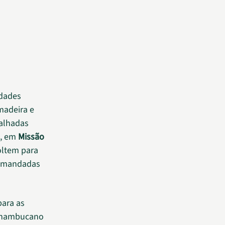
idades
madeira e
palhadas
, em
Missão
oltem para
mandadas
para as
rnambucano