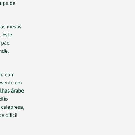
ulpa de
 nas mesas
. Este
o pão
ndê,
jão com
resente em
ilhas árabe
ílio
 calabresa,
 difícil