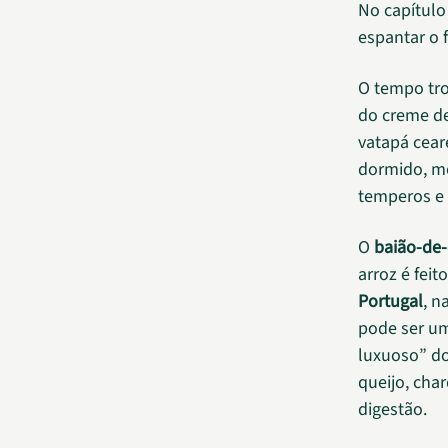
No capítulo
espantar o f
O tempo tro
do creme de
vatapá cear
dormido, mo
temperos e
O
baião-de-
arroz é fei
Portugal
, n
pode ser u
luxuoso” do
queijo, char
digestão.