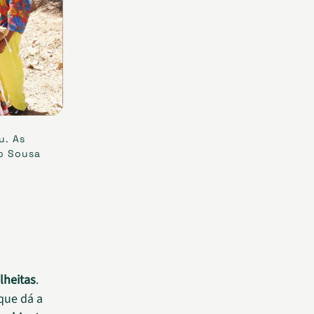
u. As
co Sousa
lheitas
.
 que dá a