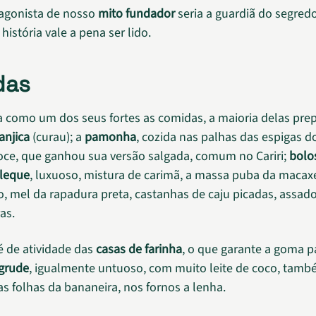
tagonista de nosso
mito fundador
seria a guardiã do segred
 história vale a pena ser lido.
das
ha como um dos seus fortes as comidas, a maioria delas pr
anjica
(curau); a
pamonha
, cozida nas palhas das espigas d
ce, que ganhou sua versão salgada, comum no Cariri;
bolo
leque
, luxuoso, mistura de carimã, a massa puba da macax
co, mel da rapadura preta, castanhas de caju picadas, assad
as.
é de atividade das
casas de farinha
, o que garante a goma p
grude
, igualmente untuoso, com muito leite de coco, tam
as folhas da bananeira, nos fornos a lenha.