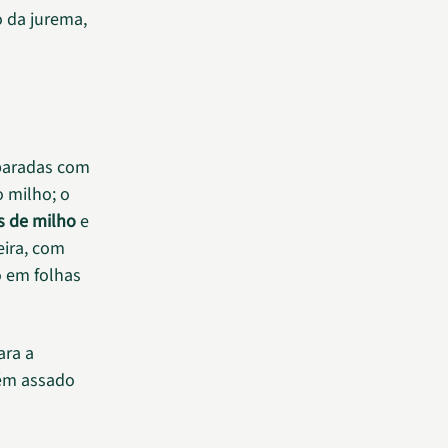
o da jurema,
eparadas com
o milho; o
s de milho
e
eira, com
o em folhas
ara a
bém assado