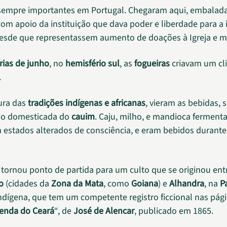
sempre importantes em Portugal. Chegaram aqui, embalada
com apoio da instituição que dava poder e liberdade para a
desde que representassem aumento de doações à Igreja e ma
frias de junho
, no
hemisfério sul
, as
fogueiras
criavam um cl
.
ura das
tradições indígenas e africanas
, vieram as bebidas,
ão domesticada do
cauim
. Caju, milho, e mandioca ferment
estados alterados de consciência, e eram bebidos durant
 tornou ponto de partida para um culto que se originou ent
o
(cidades da
Zona da Mata
, como
Goiana
) e
Alhandra
, na
P
indígena, que tem um competente registro ficcional nas pág
Lenda do Ceará
“, de
José de Alencar
, publicado em 1865.