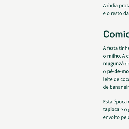
A índia pro
e o resto da
Comi
A festa tin
o
milho
. A
c
mugunzá
do
o
pé-de-mo
leite de co
de bananeir
Esta época 
tapioca
e o
envolto pel