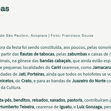
cas
de São Paulino, Acopiara | Foto: Francisco Sousa
nora da festa foi sendo constituída, aos poucos, pelas sonor
 partir das
flautas de tabocas
, pelas
zabumbas
e caixas de 
imais, na gênese das
bandas cabaçais
, que ainda estão es
s e pequenas localidades do
Cariri
cearense, como
Jamacaru
lidades de
Jati
,
Porteiras
, ainda que todos os holofotes se v
nicetos
, do
Crato
, e para as bandas de
Juazeiro do Norte
co
 da Cultura.
ta-pés
,
benditos
,
reisados
,
xaxados
,
pastoris
, contribuíram 
Humberto Teixeira
, cearense de
Iguatu
, e
Luiz Gonzaga
, pe