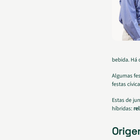
bebida. Há 
Algumas fes
festas cívic
Estas de ju
híbridas:
re
Orige