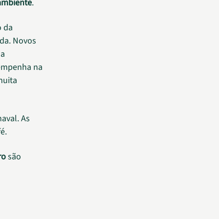
 ambiente
.
o da
ada. Novos
ma
sempenha na
muita
aval. As
é.
ro
são