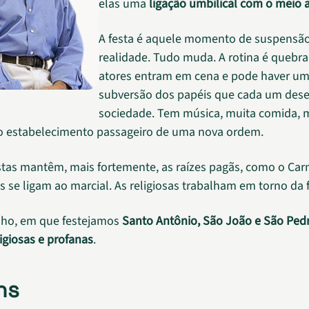
elas uma
ligação umbilical com o meio
A festa é aquele momento de suspensã
realidade. Tudo muda. A rotina é quebr
atores entram em cena e pode haver u
subversão dos papéis que cada um de
sociedade. Tem música, muita comida, 
o estabelecimento passageiro de uma nova ordem.
tas mantêm, mais fortemente, as raízes pagãs, como o Carn
as se ligam ao marcial. As religiosas trabalham em torno da f
nho, em que festejamos
Santo Antônio, São João e São Ped
ligiosas e profanas
.
ns