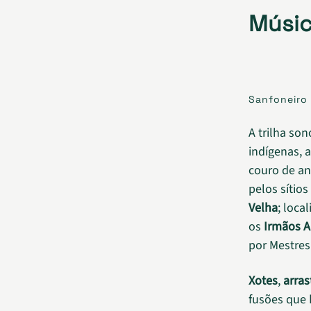
Músi
Sanfoneiro 
A trilha so
indígenas, a
couro de an
pelos sítio
Velha
; loca
os
Irmãos A
por Mestres
Xotes
,
arras
fusões que