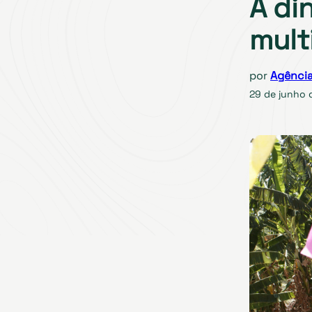
A di
mult
por
Agência
29 de junho 