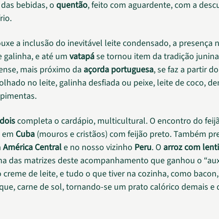
 das bebidas, o
quentão
, feito com aguardente, com a desc
rio.
uxe a inclusão do inevitável leite condensado, a presença
 galinha, e até um
vatapá
se tornou item da tradição junina
ense, mais próximo da
açorda portuguesa
, se faz a partir d
lhado no leite, galinha desfiada ou peixe, leite de coco, de
 pimentas.
dois
completa o cardápio, multicultural. O encontro do fei
to em
Cuba
(mouros e cristãos) com feijão preto. Também p
a
América Central
e no nosso vizinho
Peru
. O
arroz com lent
ma das matrizes deste acompanhamento que ganhou o “aux
 creme de leite, e tudo o que tiver na cozinha, como bacon,
que, carne de sol, tornando-se um prato calórico demais e de