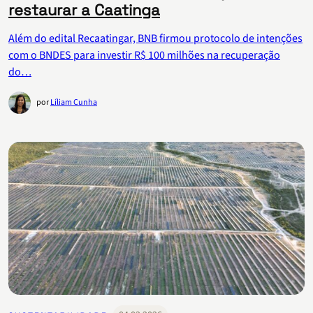
restaurar a Caatinga
Além do edital Recaatingar, BNB firmou protocolo de intenções
com o BNDES para investir R$ 100 milhões na recuperação
do…
por
Líliam Cunha