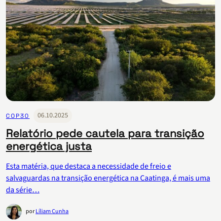
06.10.2025
COP30
Relatório pede cautela para transição
energética justa
Esta matéria, que destaca a necessidade de freio e
salvaguardas na transição energética na Caatinga, é mais uma
da série…
por
Líliam Cunha