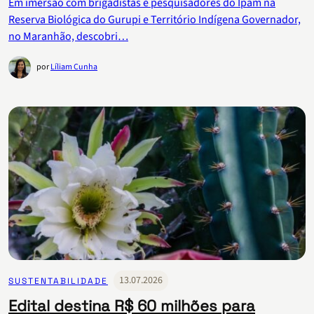
Em imersão com brigadistas e pesquisadores do Ipam na
Reserva Biológica do Gurupi e Território Indígena Governador,
no Maranhão, descobri…
por
Líliam Cunha
13.07.2026
SUSTENTABILIDADE
Edital destina R$ 60 milhões para