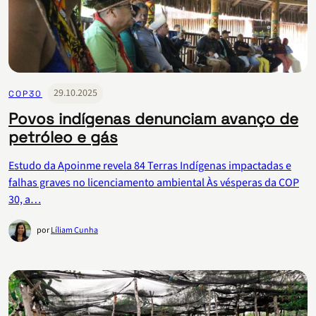
29.10.2025
COP30
Povos indígenas denunciam avanço de
petróleo e gás
Estudo da Apoinme revela 84 Terras Indígenas impactadas e
falhas graves no licenciamento ambiental Às vésperas da COP
30, a…
por
Líliam Cunha