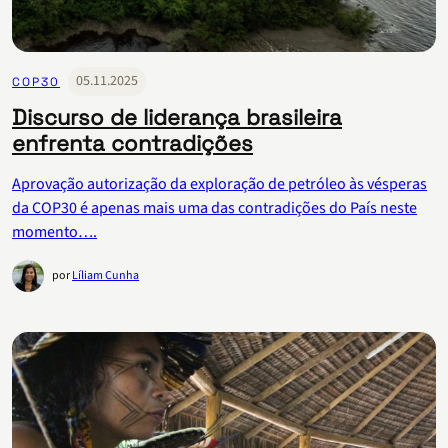
05.11.2025
COP30
Discurso de liderança brasileira
enfrenta contradições
Aprovação autorização da exploração de petróleo às vésperas
da COP30 é apenas mais uma das contradições do País neste
momento….
por
Líliam Cunha