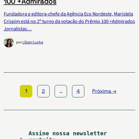
100 +Admirados
Fundadora e editora-chefe da Agência Eco Nordeste, Maristela
Crispim está no 2º turno da votação do Prêmio 100 +Admirados
Jornalistas…
por
Líliam Cunha
Paginação
de
posts
1
2
…
4
Próxima →
Assine nossa newsletter