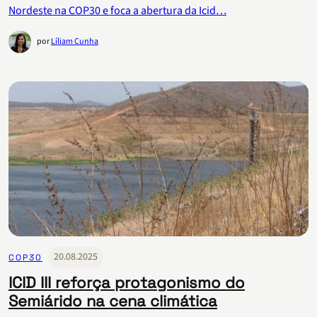
Nordeste na COP30 e foca a abertura da Icid…
por
Líliam Cunha
20.08.2025
COP30
ICID III reforça protagonismo do
Semiárido na cena climática