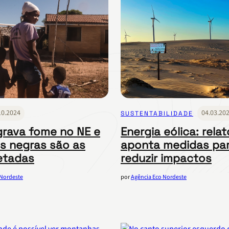
10.2024
04.03.20
SUSTENTABILIDADE
grava fome no NE e
Energia eólica: relat
s negras são as
aponta medidas pa
etadas
reduzir impactos
 Nordeste
por
Agência Eco Nordeste