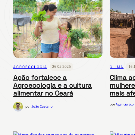
26.05.2025
16.
AGROECOLOGIA
CLIMA
Ação fortalece a
Clima a
Agroecologia e a cultura
mulhere
alimentar no Ceará
mais af
por
Agência Eco
por
João Caetano