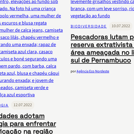
10.07.2022
BIODIVERSIDADE
Pescadoras lutam p
reserva extrativist
área ameaçada no li
sul de Pernambuco
por
Agência Eco Nordeste
12.07.2022
OGIA
dades adotam
gia para enfrentar
ficação na região