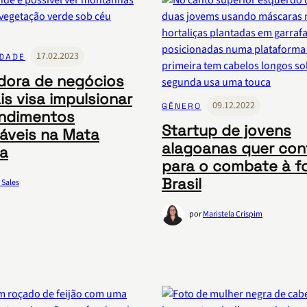
17.02.2023
IDADE
dora de negócios
is visa impulsionar
09.12.2022
GÊNERO
ndimentos
Startup de jovens
áveis na Mata
alagoanas quer cont
ca
para o combate à f
Brasil
 Sales
por
Maristela Crispim