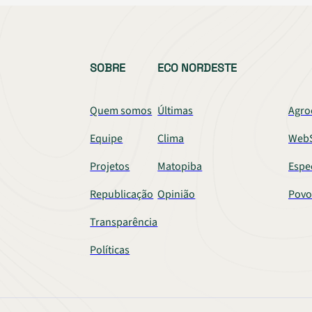
SOBRE
ECO NORDESTE
Quem somos
Últimas
Agro
Equipe
Clima
WebS
Projetos
Matopiba
Espe
Republicação
Opinião
Povo
Transparência
Políticas