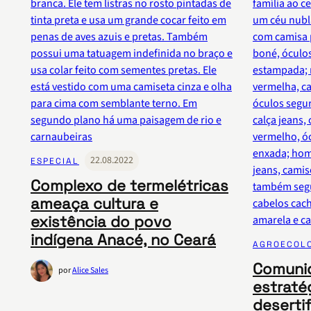
22.08.2022
ESPECIAL
Complexo de termelétricas
ameaça cultura e
existência do povo
indígena Anacé, no Ceará
AGROECOL
Comuni
por
Alice Sales
estraté
deserti