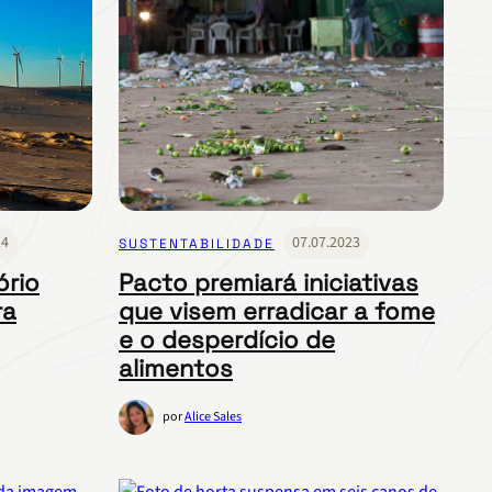
24
07.07.2023
SUSTENTABILIDADE
ório
Pacto premiará iniciativas
ra
que visem erradicar a fome
e o desperdício de
alimentos
por
Alice Sales