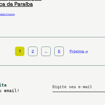
ca da Paraíba
stela Crispim
1
2
…
6
Próxima →
ita
Digite seu e-mail
u email!