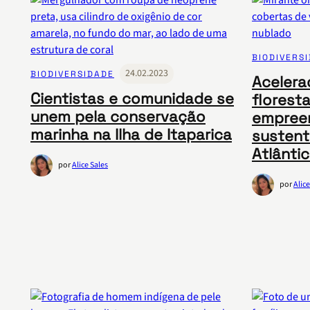
BIODIVERS
24.02.2023
BIODIVERSIDADE
Acelera
Cientistas e comunidade se
floresta
unem pela conservação
empree
marinha na Ilha de Itaparica
sustent
Atlânti
por
Alice Sales
por
Alice