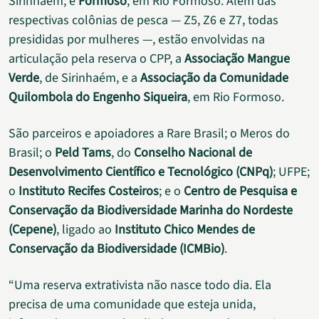
Sirinhaém; e
Formoso
, em Rio Formoso. Além das
respectivas colônias de pesca — Z5, Z6 e Z7, todas
presididas por mulheres —, estão envolvidas na
articulação pela reserva o CPP, a
Associação Mangue
Verde
, de Sirinhaém, e a
Associação da Comunidade
Quilombola do Engenho Siqueira
, em Rio Formoso.
São parceiros e apoiadores a Rare Brasil; o Meros do
Brasil; o
Peld Tams
, do
Conselho Nacional de
Desenvolvimento Científico e Tecnológico (CNPq)
; UFPE;
o
Instituto Recifes Costeiros
; e o
Centro de Pesquisa e
Conservação da Biodiversidade Marinha do Nordeste
(Cepene)
, ligado ao
Instituto Chico Mendes de
Conservação da Biodiversidade (ICMBio)
.
“Uma reserva extrativista não nasce todo dia. Ela
precisa de uma comunidade que esteja unida,