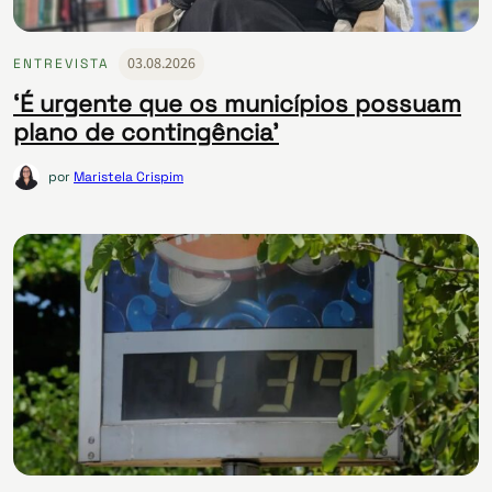
03.08.2026
ENTREVISTA
‘É urgente que os municípios possuam
plano de contingência’
por
Maristela Crispim