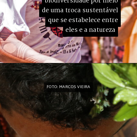
biodiversidade por meio

biodiversidade por meio

de uma troca sustentável

de uma troca sustentável

que se estabelece entre

que se estabelece entre

eles e a natureza
eles e a natureza
FOTO: MARCOS VIEIRA
FOTO: MARCOS VIEIRA