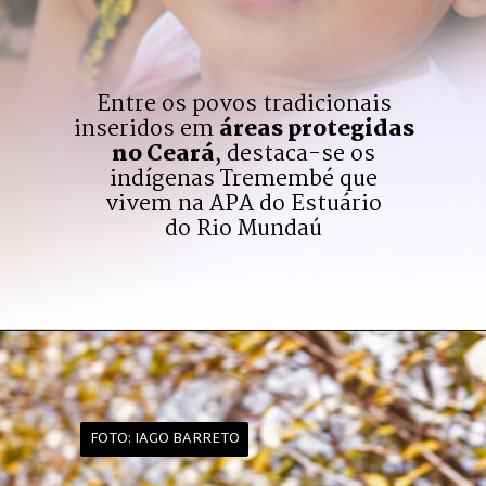
Entre os povos tradicionais

inseridos em 
áreas protegidas
no Ceará
, destaca-se os

indígenas Tremembé que

vivem na APA do Estuário

do Rio Mundaú
FOTO: IAGO BARRETO
FOTO: IAGO BARRETO