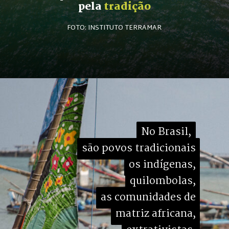
pela 
tradição
FOTO: INSTITUTO TERRAMAR
No Brasil,

No Brasil,
são povos tradicionais

são povos tradicionais
os indígenas,

os indígenas,
quilombolas,

quilombolas,
as comunidades de

as comunidades de
matriz africana,

matriz africana,