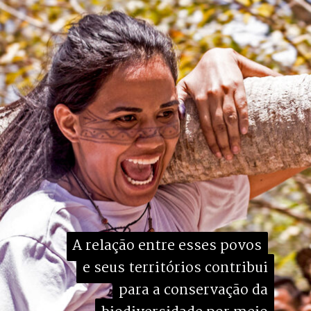
A relação entre esses povos

A relação entre esses povos

e seus territórios contribui

e seus territórios contribui

para a conservação da

para a conservação da
