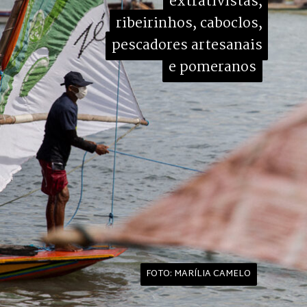
extrativistas,

extrativistas,
ribeirinhos, caboclos,

ribeirinhos, caboclos,
pescadores artesanais

pescadores artesanais
e pomeranos
e pomeranos
FOTO: MARÍLIA CAMELO
FOTO: MARÍLIA CAMELO