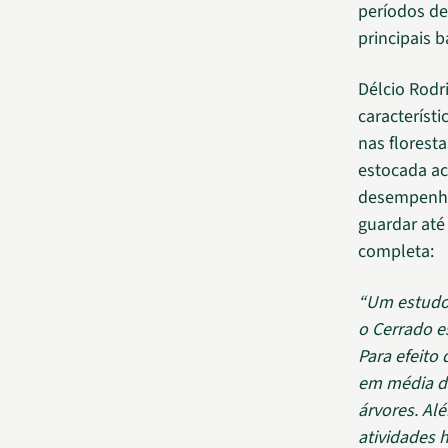
períodos de
principais b
Délcio Rodri
característ
nas florest
estocada ac
desempenha
guardar até
completa:
“Um estudo 
o Cerrado e
Para efeito
em média de
árvores. A
atividades 