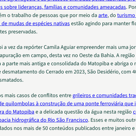
 sobre lideranças, famílias e comunidades ameaçadas
. Po
ém o trabalho de pessoas que por meio da
arte
, do
turismo
o de mudas de espécies nativas
estão agindo para manter fl
tes preservadas.
oi a vez da repórter Camila Aguiar empreender mais uma jo
 apuração em campo, desta vez no Oeste da Bahia. A região
 a parte mais antiga e consolidada do Matopiba e abriga o 
 desmatamento do Cerrado em 2023, São Desidério, com 4
esmatados.
 mais casos de conflitos entre
grileiros e comunidades tra
 de quilombolas à construção de uma ponte ferroviária que i
ura do Matopiba
e a delicada questão da água nesta região
c
bacia hidrográfica do Rio São Francisco
. Esses e muitos out
ados nos mais de 50 conteúdos publicados entre janeiro e