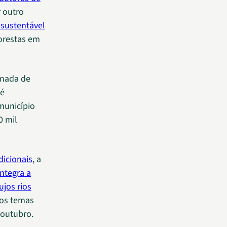
r outro
 sustentável
orestas em
rnada de
 é
município
0 mil
dicionais
, a
ntegra a
ujos rios
ros temas
 outubro.