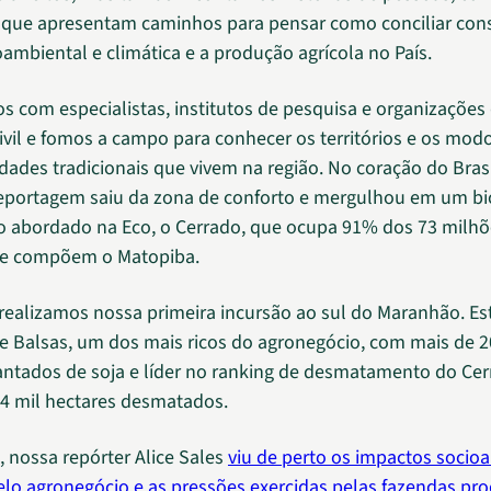
s que apresentam caminhos para pensar como conciliar con
oambiental e climática e a produção agrícola no País.
 com especialistas, institutos de pesquisa e organizações
ivil e fomos a campo para conhecer os territórios e os modo
ades tradicionais que vivem na região. No coração do Brasi
eportagem saiu da zona de conforto e mergulhou em um b
 abordado na Eco, o Cerrado, que ocupa 91% dos 73 milhõ
ue compõem o Matopiba.
 realizamos nossa primeira incursão ao sul do Maranhão. E
e Balsas, um dos mais ricos do agronegócio, com mais de 2
antados de soja e líder no ranking de desmatamento do Ce
4 mil hectares desmatados.
, nossa repórter Alice Sales
viu de perto os impactos socio
lo agronegócio e as pressões exercidas pelas fazendas pr