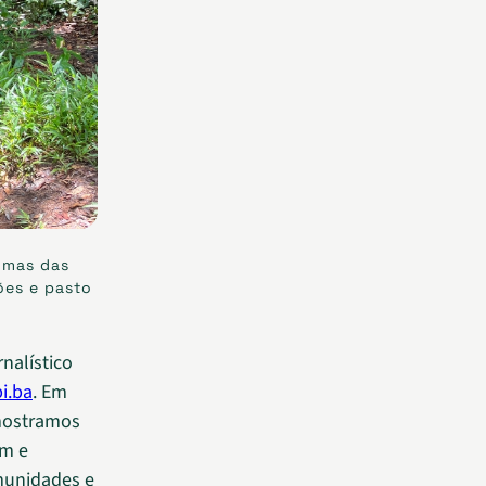
umas das
ões e pasto
nalístico
i.ba
. Em
 mostramos
em e
munidades e