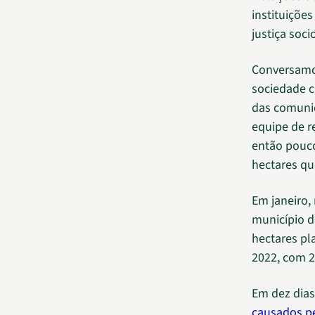
instituiçõe
justiça soci
Conversamos
sociedade c
das comunid
equipe de r
então pouco
hectares q
Em janeiro,
município d
hectares pl
2022, com 2
Em dez dias
causados pe