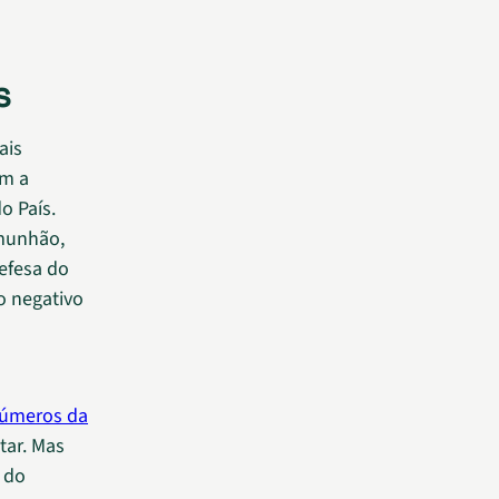
s
ais
em a
o País.
omunhão,
defesa do
o negativo
números da
tar. Mas
 do