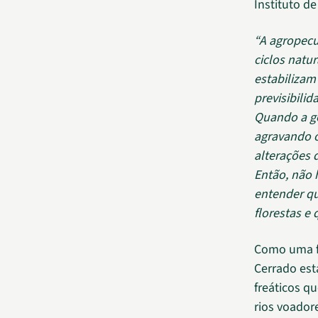
Instituto d
“A agropecu
ciclos natu
estabilizam
previsibilid
Quando a ge
agravando o
alterações 
Então, não 
entender qu
florestas e
Como uma fl
Cerrado est
freáticos q
rios voador