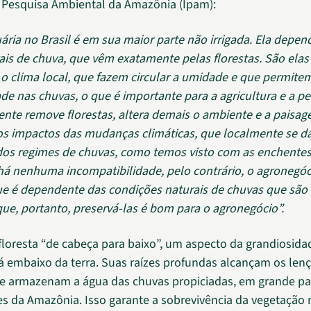
e Pesquisa Ambiental da Amazônia (Ipam):
ária no Brasil é em sua maior parte não irrigada. Ela depen
rais de chuva, que vêm exatamente pelas florestas. São elas
 o clima local, que fazem circular a umidade e que permite
ade nas chuvas, o que é importante para a agricultura e a pe
nte remove florestas, altera demais o ambiente e a paisag
s impactos das mudanças climáticas, que localmente se dá
dos regimes de chuvas, como temos visto com as enchentes
há nenhuma incompatibilidade, pelo contrário, o agronegó
e é dependente das condições naturais de chuvas que são
 que, portanto, preservá-las é bom para o agronegócio”.
oresta “de cabeça para baixo”, um aspecto da grandiosida
á embaixo da terra. Suas raízes profundas alcançam os lenç
ue armazenam a água das chuvas propiciadas, em grande par
es da Amazônia. Isso garante a sobrevivência da vegetação 