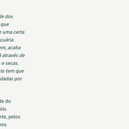
de dos
 que
m uma certa
cuária.
em, acaba
 através de
 e secas.
cio tem que
 dadas por
de do
óis
te, pelos
nos