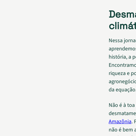
Desm
climá
Nessa jorna
aprendemos 
história, a 
Encontramos
riqueza e p
agronegócio
da equação
Não é à toa
desmatamen
Amazônia
.
não é bem a