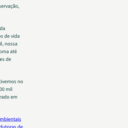
servação,
 da
s de vida
l, nossa
ioma até
es de
stivemos no
00 mil
rrado em
ambientais
odutoras de