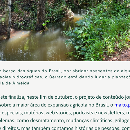
 berço das águas do Brasil, por abrigar nascentes de alg
bacias hidrográficas, o Cerrado está dando lugar a plantaç
ila de Almeida
te finaliza, neste fim de outubro, o projeto de conteúdo jor
sobre a maior área de expansão agrícola no Brasil, o
ma.to.p
 especiais, matérias, web stories, podcasts e newsletters,
blemas, como desmatamento, mudanças climáticas, grilag
e direitos, mas também contamos histórias de pessoas, co