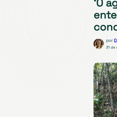
‘O a
ente
cond
por
C
31 de