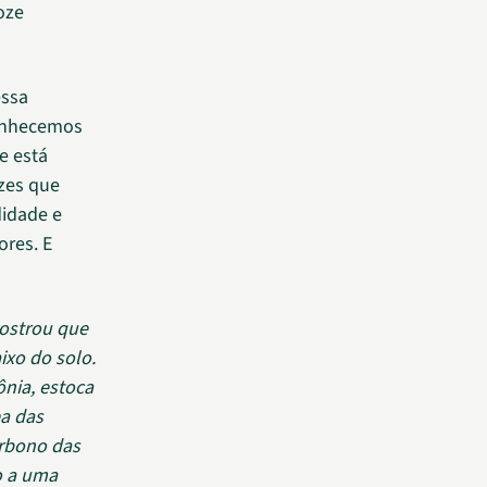
oze
essa
conhecemos
e está
ízes que
idade e
ores. E
mostrou que
ixo do solo.
ônia, estoca
ea das
rbono das
o a uma