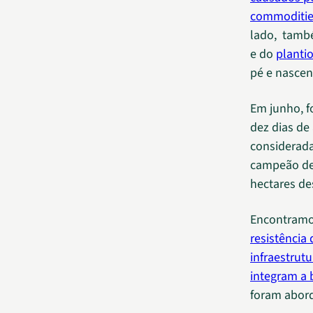
commodities
lado, tamb
e do
planti
pé e nascen
Em junho, f
dez dias de
considerada
campeão de
hectares d
Encontramos
resistência
infraestrut
integram a 
foram abord