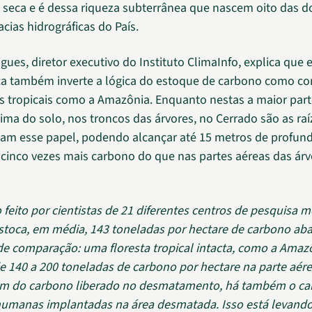
 seca e é dessa riqueza subterrânea que nascem oito das d
acias hidrográficas do País.
gues, diretor executivo do Instituto ClimaInfo, explica que 
ica também inverte a lógica do estoque de carbono como 
as tropicais como a Amazônia. Enquanto nestas a maior part
ima do solo, nos troncos das árvores, no Cerrado são as ra
m esse papel, podendo alcançar até 15 metros de profund
 cinco vezes mais carbono do que nas partes aéreas das árv
feito por cientistas de 21 diferentes centros de pesquisa 
stoca, em média, 143 toneladas por hectare de carbono aba
 de comparação: uma floresta tropical intacta, como a Amaz
 140 a 200 toneladas de carbono por hectare na parte aér
lém do carbono liberado no desmatamento, há também o ca
humanas implantadas na área desmatada. Isso está levand