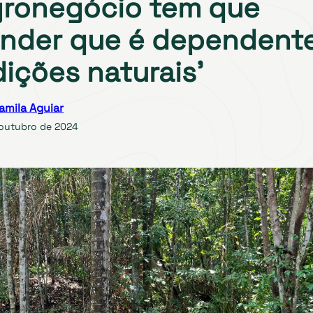
gronegócio tem que
nder que é dependent
ições naturais’
amila Aguiar
 outubro de 2024