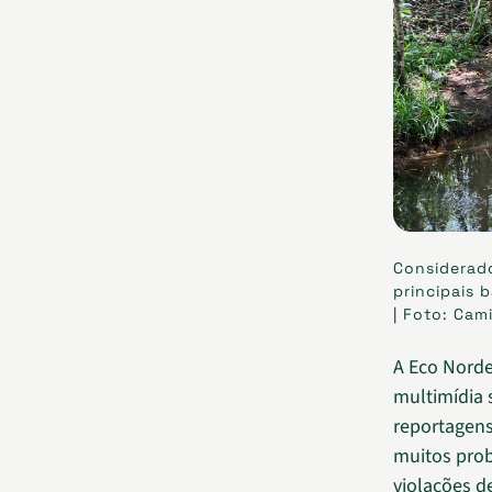
Considerado
principais 
| Foto: Cam
A Eco Nordes
multimídia 
reportagens
muitos pro
violações d