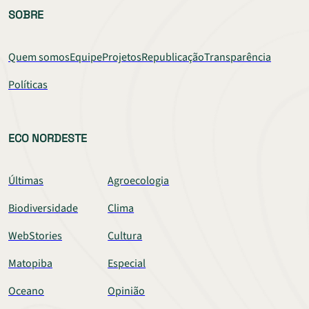
SOBRE
Quem somos
Equipe
Projetos
Republicação
Transparência
Políticas
ECO NORDESTE
Últimas
Agroecologia
Biodiversidade
Clima
WebStories
Cultura
Matopiba
Especial
Oceano
Opinião