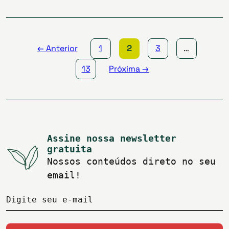
Paginação
de
posts
← Anterior
1
2
3
…
13
Próxima →
Assine nossa newsletter
gratuita
Nossos conteúdos direto no seu
email!
Digite seu e-mail