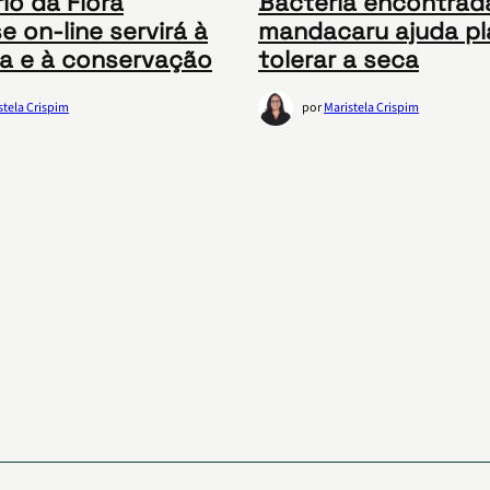
io da Flora
Bactéria encontrad
e on-line servirá à
mandacaru ajuda pl
a e à conservação
tolerar a seca
stela Crispim
por
Maristela Crispim