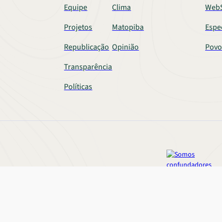
Equipe
Clima
WebS
Projetos
Matopiba
Espe
Republicação
Opinião
Povo
Transparência
Políticas
Princípios Editoriais
COFUNDADOR