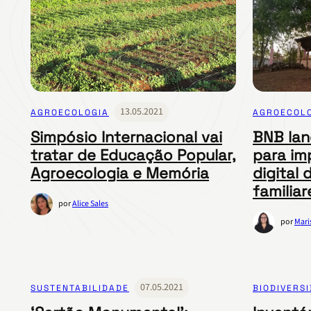
13.05.2021
AGROECOLOGIA
AGROECOL
Simpósio Internacional vai
BNB lan
tratar de Educação Popular,
para im
Agroecologia e Memória
digital 
familiar
por
Alice Sales
por
Mari
07.05.2021
SUSTENTABILIDADE
BIODIVERS