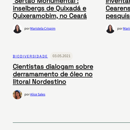
‘Sertão Monumental’:
Inventár
inselbergs de Quixadá e
Cearens
Quixeramobim, no Ceará
pesquis
por
Maristela Crispim
por
Mari
03.05.2021
BIODIVERSIDADE
Cientistas dialogam sobre
derramamento de óleo no
litoral Nordestino
por
Alice Sales
Paginação
de