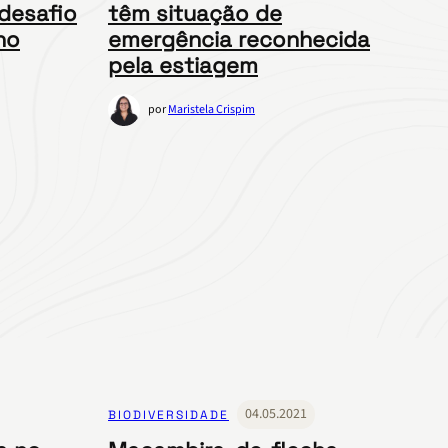
desafio
têm situação de
no
emergência reconhecida
pela estiagem
por
Maristela Crispim
04.05.2021
BIODIVERSIDADE