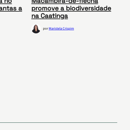
a no
Macambira-de-flecha
antas a
promove a biodiversidade
na Caatinga
por
Maristela Crispim