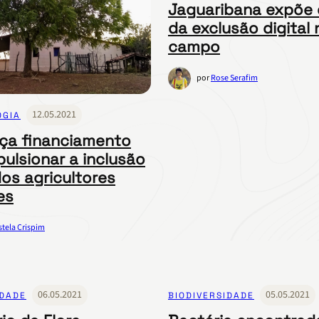
Jaguaribana expõe 
da exclusão digital 
campo
por
Rose Serafim
12.05.2021
OGIA
ça financiamento
pulsionar a inclusão
dos agricultores
es
stela Crispim
06.05.2021
05.05.2021
IDADE
BIODIVERSIDADE