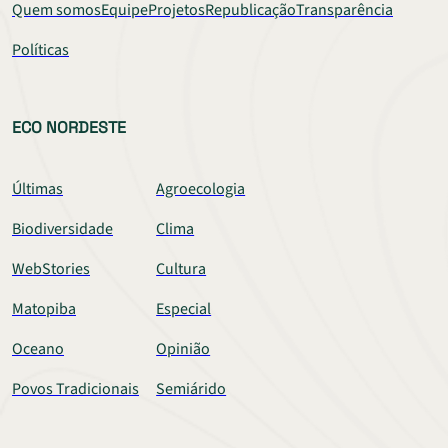
Quem somos
Equipe
Projetos
Republicação
Transparência
Políticas
ECO NORDESTE
Últimas
Agroecologia
Biodiversidade
Clima
WebStories
Cultura
Matopiba
Especial
Oceano
Opinião
Povos Tradicionais
Semiárido