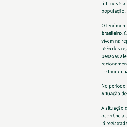
últimos 5 a
população.
O fenômeno 
brasileiro
. 
vivem na re
55% dos regi
pessoas afe
racionament
instaurou n
No período 
Situação d
A situação 
ocorrência 
já registrad