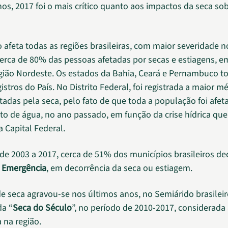
nos, 2017 foi o mais crítico quanto aos impactos da seca sob
afeta todas as regiões brasileiras, com maior severidade 
Cerca de 80% das pessoas afetadas por secas e estiagens, e
gião Nordeste. Os estados da Bahia, Ceará e Pernambuco t
stros do País. No Distrito Federal, foi registrada a maior m
tadas pela seca, pelo fato de que toda a população foi afet
o de água, no ano passado, em função da crise hídrica que
a Capital Federal.
de 2003 a 2017, cerca de 51% dos municípios brasileiros d
e Emergência
, em decorrência da seca ou estiagem.
de seca agravou-se nos últimos anos, no Semiárido brasilei
da “
Seca do Século
”, no período de 2010-2017, considerada 
a na região.