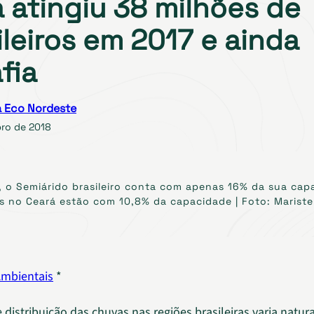
 atingiu 38 milhões de
ileiros em 2017 e ainda
fia
 Eco Nordeste
ro de 2018
 o Semiárido brasileiro conta com apenas 16% da sua cap
 no Ceará estão com 10,8% da capacidade | Foto: Maristel
Ambientais
*
 distribuição das chuvas nas regiões brasileiras varia natu