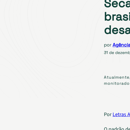
Seca
bras
desa
por
Agência
31 de dezemb
Atualmente,
monitorados
Por
Letras 
O padrão de