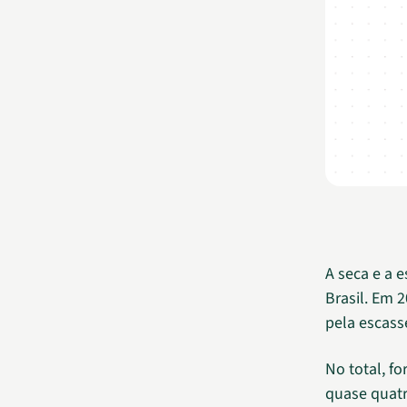
A seca e a 
Brasil. Em 
pela escass
No total, f
quase quatr