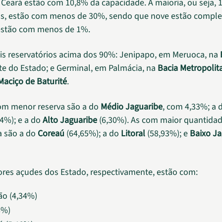
Ceará estão com 10,8% da capacidade. A maioria, ou seja, 
ios, estão com menos de 30%, sendo que nove estão compl
 estão com menos de 1%.
is reservatórios acima dos 90%: Jenipapo, em Meruoca, na
rte do Estado; e Germinal, em Palmácia, na
Bacia Metropolit
Maciço de Baturité
.
om menor reserva são a do
Médio Jaguaribe
, com 4,33%; a 
4%); e a do
Alto Jaguaribe
(6,30%). As com maior quantida
 são a do
Coreaú
(64,65%); a do
Litoral
(58,93%); e
Baixo Ja
ores açudes dos Estado, respectivamente, estão com:
ão (4,34%)
8%)