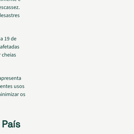
escassez.
desastres
ia 19 de
afetadas
r cheias
presenta
rentes usos
minimizar os
 País