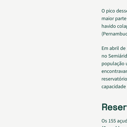
O pico dess
maior parte
havido cola
(Pernambuco
Em abril de
no Semiárid
população u
encontrava
reservatóri
capacidade
Reser
Os 155 açu