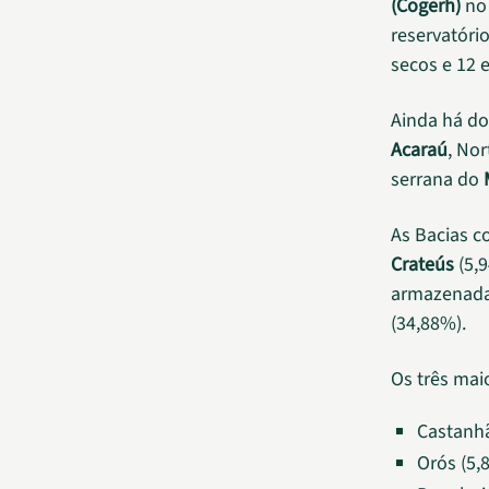
(Cogerh)
no 
reservatór
secos e 12
Ainda há do
Acaraú
, No
serrana do
As Bacias c
Crateús
(5,9
armazenada
(34,88%).
Os três mai
Castanh
Orós (5,