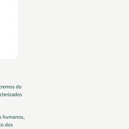
xtremos do
acterizados
os humanos,
to dos