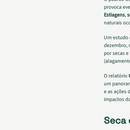
provoca eve
Estiagens
,
s
naturais oco
Um estudo
dezembro, m
por secas e
(alagamento
O relatório
um panorama
e as ações 
impactos da
Seca 