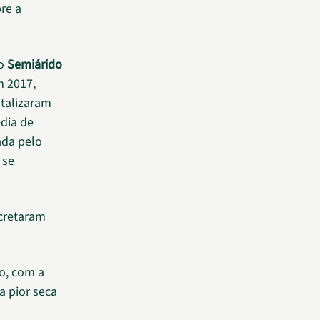
re a
no
Semiárido
m 2017,
otalizaram
édia de
ada pelo
 se
ecretaram
ro, com a
a pior seca