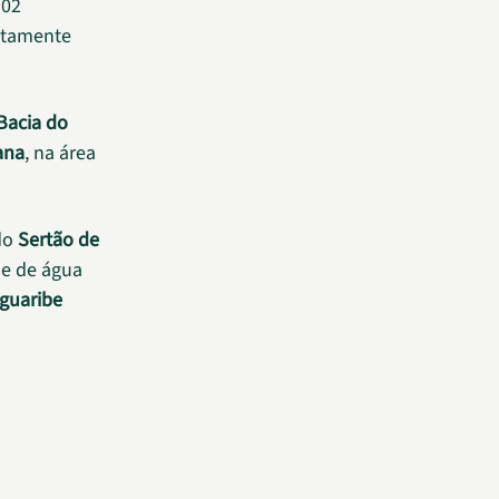
102
etamente
Bacia do
ana
, na área
do
Sertão de
de de água
guaribe