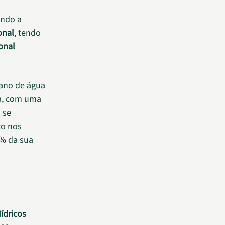
ando a
onal
, tendo
onal
bano de água
ba, com uma
 se
to nos
6% da sua
ídricos