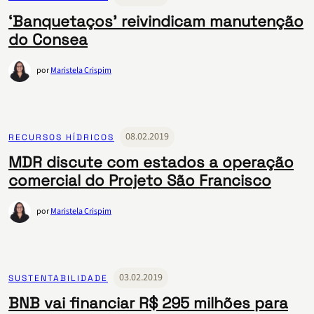
‘Banquetaços’ reivindicam manutenção
do Consea
por
Maristela Crispim
08.02.2019
RECURSOS HÍDRICOS
MDR discute com estados a operação
comercial do Projeto São Francisco
por
Maristela Crispim
03.02.2019
SUSTENTABILIDADE
BNB vai financiar R$ 295 milhões para