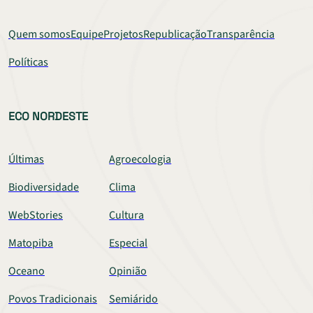
Quem somos
Equipe
Projetos
Republicação
Transparência
Políticas
ECO NORDESTE
Últimas
Agroecologia
Biodiversidade
Clima
WebStories
Cultura
Matopiba
Especial
Oceano
Opinião
Povos Tradicionais
Semiárido