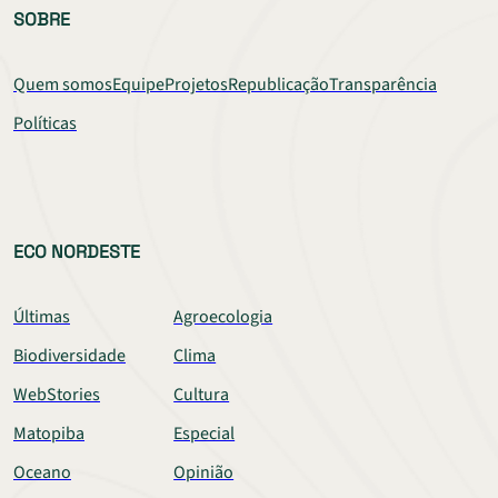
SOBRE
Quem somos
Equipe
Projetos
Republicação
Transparência
Políticas
ECO NORDESTE
Últimas
Agroecologia
Biodiversidade
Clima
WebStories
Cultura
Matopiba
Especial
Oceano
Opinião