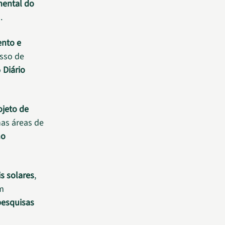
mental do
.
ento e
sso de
o
Diário
ojeto de
as áreas de
ho
s solares
,
m
pesquisas