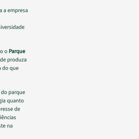
ra a empresa
iversidade
do o
Parque
ade produza
a do que
o do parque
gia quanto
eresse de
iências
ste na