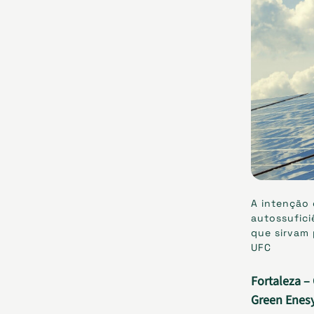
A intenção 
autossufici
que sirvam 
UFC
Fortaleza – 
Green Enes