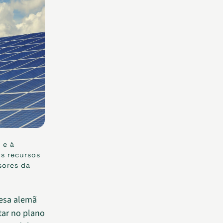
 e à
os recursos
sores da
esa alemã
tar no plano