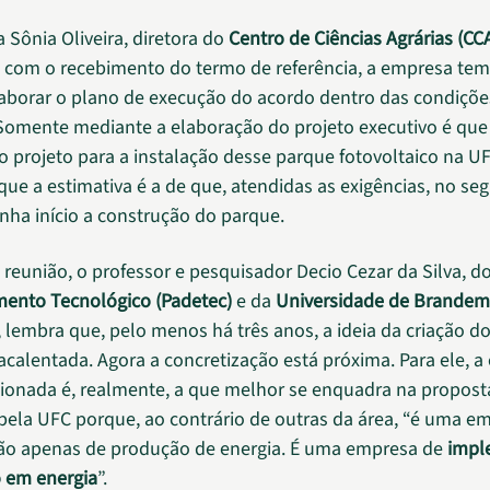
 Sônia Oliveira, diretora do
Centro de Ciências Agrárias (CC
, com o recebimento do termo de referência, a empresa tem
laborar o plano de execução do acordo dentro das condiçõe
Somente mediante a elaboração do projeto executivo é que
 projeto para a instalação desse parque fotovoltaico na UFC
que a estimativa é a de que, atendidas as exigências, no s
nha início a construção do parque.
 reunião, o professor e pesquisador Decio Cezar da Silva, d
ento Tecnológico (Padetec)
e da
Universidade de Brande
 lembra que, pelo menos há três anos, a ideia da criação d
calentada. Agora a concretização está próxima. Para ele, 
ionada é, realmente, a que melhor se enquadra na propost
pela UFC porque, ao contrário de outras da área, “é uma e
ão apenas de produção de energia. É uma empresa de
impl
 em energia
”.