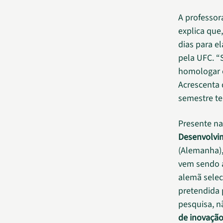
A professora
explica que
dias para e
pela UFC. “
homologar o
Acrescenta 
semestre te
Presente na
Desenvolvim
(Alemanha),
vem sendo a
alemã selec
pretendida 
pesquisa, n
de inovação