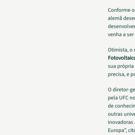
Conforme o 
alemã desen
desenvolver
venha a ser
Otimista, o
Fotovoltaic
sua própria
precisa, e 
O diretor-g
pela UFC no
de conhecim
outras unive
inovadoras 
Europa”, cit