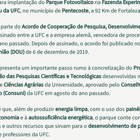
ara implantação do
Parque Fotovoltaico
na
Fazenda Experi
u da UFC
, no município de
Pentecoste
, a 92 Km de Fortaleza
 parte do
Acordo de Cooperação de Pesquisa, Desenvolvim
sinado entre a UFC e a empresa alemã, vencedora de proce
ano passado. Depois de assinado, o acordo foi publicado n
União (DOU)
de 6 de dezembro de 2019.
epresenta um importante passo rumo à concretização do
Pr
o das Pesquisas Científicas e Tecnológicas
desenvolvidas n
e
Ciências Agrárias
da Universidade, aprovado pelo
Consel
o (Consuni)
da UFC em agosto do ano passado.
é que, além de produzir
energia limpa
, com o uso dos
painéi
conomia
e à
autossuficiência energética
, o parque conte co
s e outros recursos que sirvam para o
desenvolvimento de 
e professores da UFC.