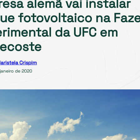
esa alemã vai instalar
ue fotovoltaico na Faz
rimental da UFC em
ecoste
aristela Crispim
janeiro de 2020