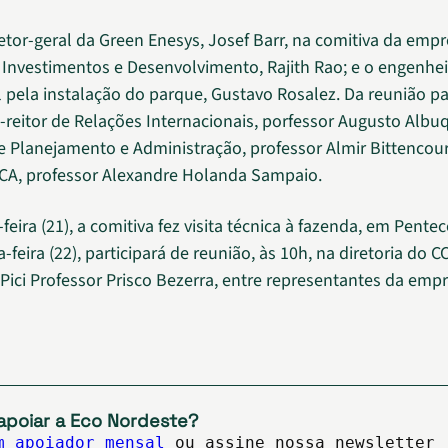
etor-geral da Green Enesys, Josef Barr, na comitiva da emp
e Investimentos e Desenvolvimento, Rajith Rao; e o engenhe
 pela instalação do parque, Gustavo Rosalez. Da reunião pa
ó-reitor de Relações Internacionais, porfessor Augusto Albu
de Planejamento e Administração, professor Almir Bittencourt
CCA, professor Alexandre Holanda Sampaio.
feira (21), a comitiva fez visita técnica à fazenda, em Pentec
-feira (22), participará de reunião, às 10h, na diretoria do C
ici Professor Prisco Bezerra, entre representantes da empr
apoiar a Eco Nordeste?
m apoiador mensal
ou assine nossa newsletter