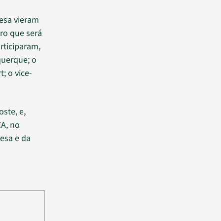
resa vieram
iro que será
rticiparam,
querque; o
; o vice-
oste, e,
CA, no
esa e da