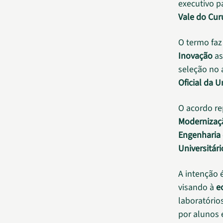
executivo p
Vale do Cur
O termo faz
Inovação
as
seleção no 
Oficial da 
O acordo r
Modernizaçã
Engenharia
Universitári
A intenção 
visando à
e
laboratório
por alunos 