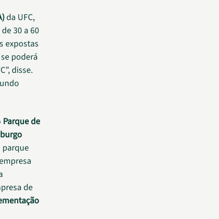
A)
da UFC,
 de 30 a 60
s expostas
 se poderá
”, disse.
egundo
o
Parque de
mburgo
o parque
a empresa
a
mpresa de
ementação