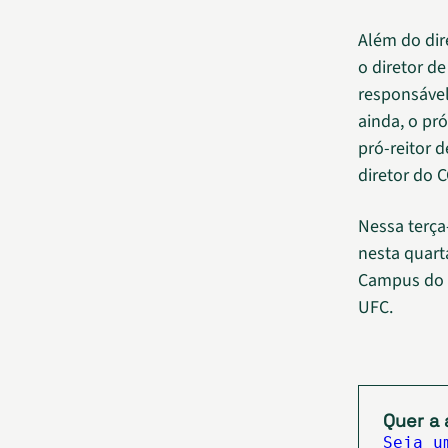
Além do dir
o diretor d
responsável
ainda, o pr
pró-reitor 
diretor do 
Nessa terça-
nesta quarta
Campus do P
UFC.
Quer a 
Seja u