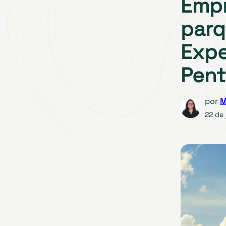
Empr
parq
Expe
Pent
por
M
22 de 