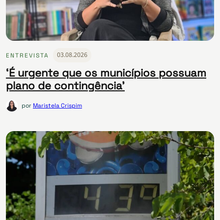
03.08.2026
ENTREVISTA
‘É urgente que os municípios possuam
plano de contingência’
por
Maristela Crispim