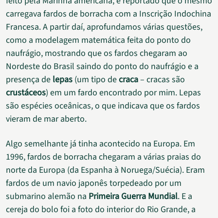
feito pela Marinha americana, é reportado que o mesmo
carregava fardos de borracha com a Inscrição Indochina
Francesa. A partir daí, aprofundamos várias questões,
como a modelagem matemática feita do ponto do
naufrágio, mostrando que os fardos chegaram ao
Nordeste do Brasil saindo do ponto do naufrágio e a
presença de
lepas
(um tipo de
craca
– cracas são
crustáceos
) em um fardo encontrado por mim. Lepas
são espécies oceânicas, o que indicava que os fardos
vieram de mar aberto.
Algo semelhante já tinha acontecido na Europa. Em
1996, fardos de borracha chegaram a várias praias do
norte da Europa (da Espanha à Noruega/Suécia). Eram
fardos de um navio japonês torpedeado por um
submarino alemão na
Primeira Guerra Mundial
. E a
cereja do bolo foi a foto do interior do Rio Grande, a