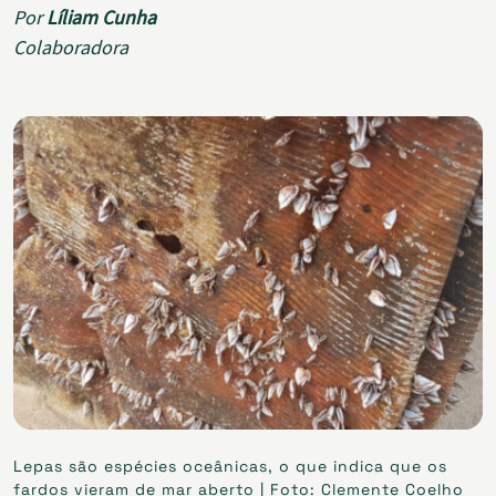
Por
Líliam Cunha
Colaboradora
Lepas são espécies oceânicas, o que indica que os
fardos vieram de mar aberto | Foto: Clemente Coelho