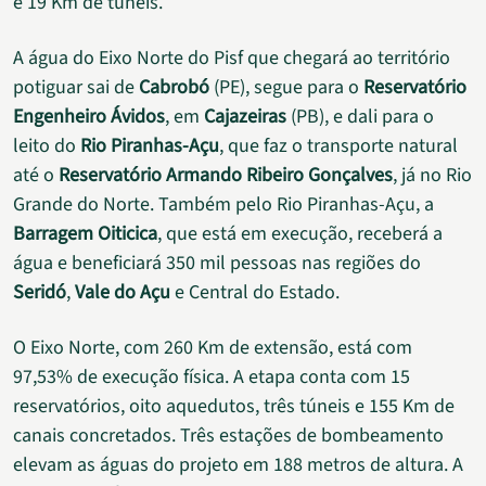
e 19 Km de túneis.
A água do Eixo Norte do Pisf que chegará ao território
potiguar sai de
Cabrobó
(PE), segue para o
Reservatório
Engenheiro Ávidos
, em
Cajazeiras
(PB), e dali para o
leito do
Rio Piranhas-Açu
, que faz o transporte natural
até o
Reservatório Armando Ribeiro Gonçalves
, já no Rio
Grande do Norte. Também pelo Rio Piranhas-Açu, a
Barragem Oiticica
, que está em execução, receberá a
água e beneficiará 350 mil pessoas nas regiões do
Seridó
,
Vale do Açu
e Central do Estado.
O Eixo Norte, com 260 Km de extensão, está com
97,53% de execução física. A etapa conta com 15
reservatórios, oito aquedutos, três túneis e 155 Km de
canais concretados. Três estações de bombeamento
elevam as águas do projeto em 188 metros de altura. A