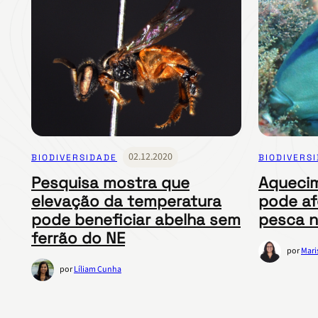
02.12.2020
BIODIVERSIDADE
BIODIVERS
Pesquisa mostra que
Aqueci
elevação da temperatura
pode af
pode beneficiar abelha sem
pesca no
ferrão do NE
por
Mari
por
Líliam Cunha