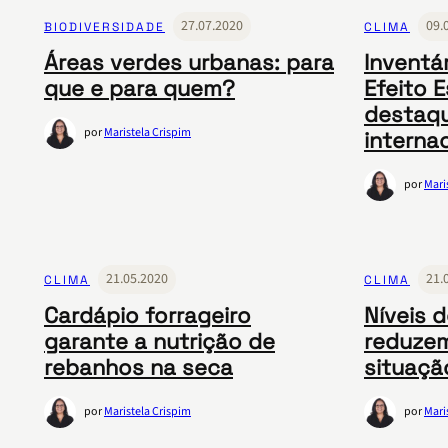
27.07.2020
09.
BIODIVERSIDADE
CLIMA
Áreas verdes urbanas: para
Inventá
que e para quem?
Efeito 
destaq
por
Maristela Crispim
interna
por
Mari
21.05.2020
21.
CLIMA
CLIMA
Cardápio forrageiro
Níveis 
garante a nutrição de
reduzem
rebanhos na seca
situação
por
Maristela Crispim
por
Mari