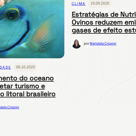
10.09.2020
CLIMA
Estratégias de Nutr
Ovinos reduzem em
gases de efeito est
por
Maristela Crispim
06.10.2020
IDADE
mento do oceano
etar turismo e
 litoral brasileiro
stela Crispim