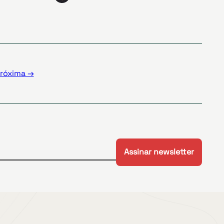
róxima →