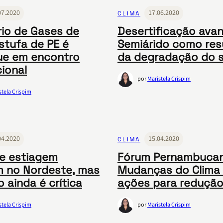
07.2020
17.06.2020
CLIMA
rio de Gases de
Desertificação ava
Estufa de PE é
Semiárido como res
ue em encontro
da degradação do s
cional
por
Maristela Crispim
stela Crispim
04.2020
15.04.2020
CLIMA
de estiagem
Fórum Pernambuca
 no Nordeste, mas
Mudanças do Clima
 ainda é crítica
ações para redução
stela Crispim
por
Maristela Crispim