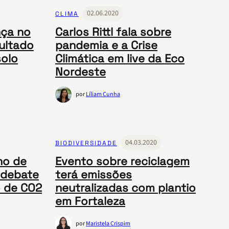
02.06.2020
CLIMA
nça no
Carlos Rittl fala sobre
ultado
pandemia e a Crise
olo
Climática em live da Eco
Nordeste
por
Líliam Cunha
04.03.2020
BIODIVERSIDADE
no de
Evento sobre reciclagem
 debate
terá emissões
 de CO2
neutralizadas com plantio
em Fortaleza
por
Maristela Crispim