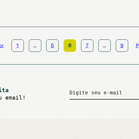
or
1
…
5
6
7
…
9
P
ita
Digite seu e-mail
u email!