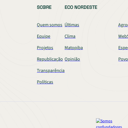
SOBRE
ECO NORDESTE
Quem somos
Últimas
Agro
Equipe
Clima
WebS
Projetos
Matopiba
Espe
Republicação
Opinião
Povo
Transparência
Políticas