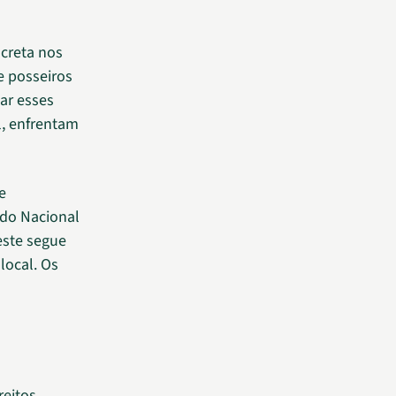
ncreta nos
e posseiros
ar esses
l, enfrentam
e
ado Nacional
este segue
local. Os
reitos