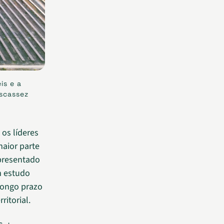
is e a
scassez
 os líderes
aior parte
presentado
m estudo
 longo prazo
ritorial.