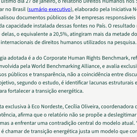
último dia 27 de janeiro, o relatório Direitos Humanos nos
ar no Brasil (
sumário executivo
), elaborado pela Iniciativa 
nalisou documentos públicos de 34 empresas responsáveis 
 da capacidade instalada dessas fontes no País. O resultad
 delas, o equivalente a 20,5%, atingiram mais da metade d
 internacionais de direitos humanos utilizados na pesquisa.
ia adotada é a do Corporate Human Rights Benchmark, ref
nvolvida pela World Benchmarking Alliance, e avalia exclu
s públicos e transparência, não a coincidência entre discu
bjetivo, segundo o estudo, é identificar lacunas estruturais 
ra fortalecer a transição energética.
a exclusiva à Eco Nordeste, Cecília Oliveira, coordenadora d
tência, afirma que o relatório não se propõe a deslegitimar
 mas a enfrentar uma contradição central do modelo atual. “
 é chamar de transição energética justa um modelo que co