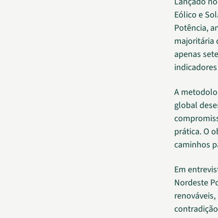
Lançado no 
Eólico e Sol
Potência, a
majoritária
apenas sete
indicadores
A metodolog
global dese
compromisso
prática. O o
caminhos pa
Em entrevist
Nordeste Po
renováveis,
contradição