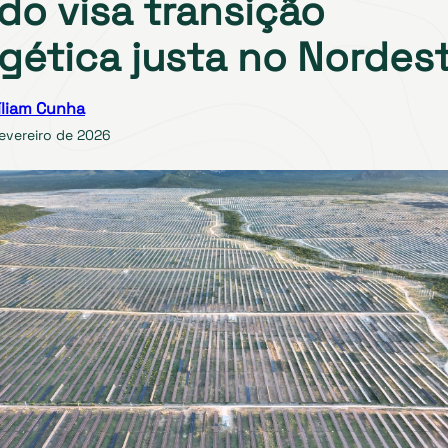
do visa transição
gética justa no Nordes
íliam Cunha
evereiro de 2026