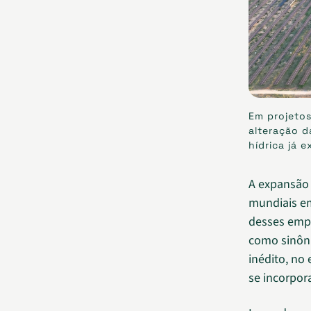
Em projetos
alteração d
hídrica já 
A expansão a
mundiais em
desses emp
como sinôni
inédito, no
se incorpora