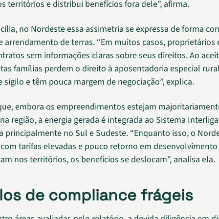
 territórios e distribui benefícios fora dele”, afirma.
ília, no Nordeste essa assimetria se expressa de forma co
e arrendamento de terras. “Em muitos casos, proprietários 
tratos sem informações claras sobre seus direitos. Ao aceit
tas famílias perdem o direito à aposentadoria especial rura
e sigilo e têm pouca margem de negociação”, explica.
 que, embora os empreendimentos estejam majoritariament
 na região, a energia gerada é integrada ao Sistema Interlig
 principalmente no Sul e Sudeste. “Enquanto isso, o Nord
com tarifas elevadas e pouco retorno em desenvolvimento 
am nos territórios, os benefícios se deslocam”, analisa ela.
os de compliance frágeis
tro áreas avaliadas pelo relatório, a devida diligência em di