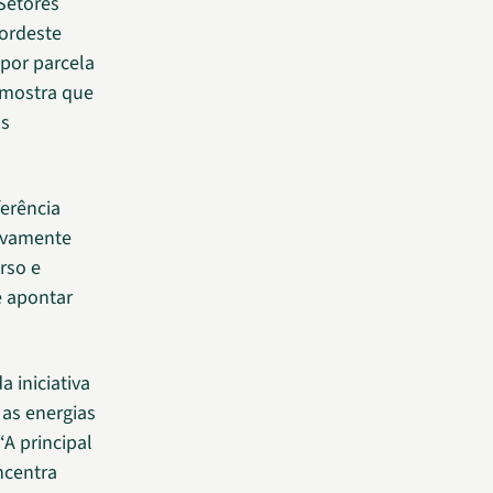
 Setores
Nordeste
por parcela
o mostra que
os
erência
sivamente
rso e
e apontar
a iniciativa
 as energias
A principal
ncentra