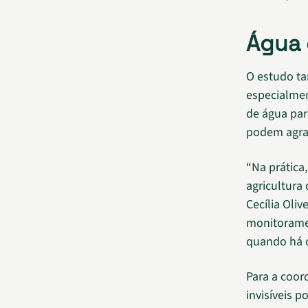
Água e
O estudo ta
especialmen
de água par
podem agrav
“Na prática
agricultura
Cecília Oli
monitoramen
quando há o
Para a coo
invisíveis 