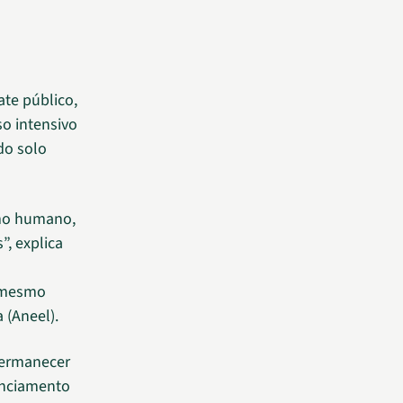
te público,
so intensivo
do solo
umo humano,
”, explica
, mesmo
 (Aneel).
permanecer
cenciamento