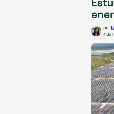
Estu
ener
por
L
4 de f