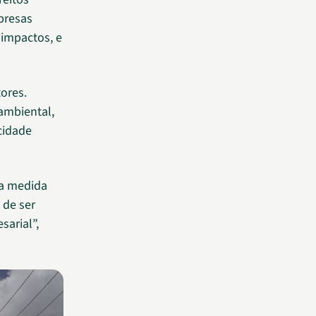
presas
 impactos, e
tores.
ambiental,
cidade
Na medida
 de ser
sarial”,