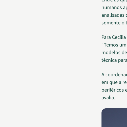
humanos ap
analisadas 
somente oit
Para Cecíli
“Temos um m
modelos de 
técnica para
A coordenad
em que a re
periféricos
avalia.