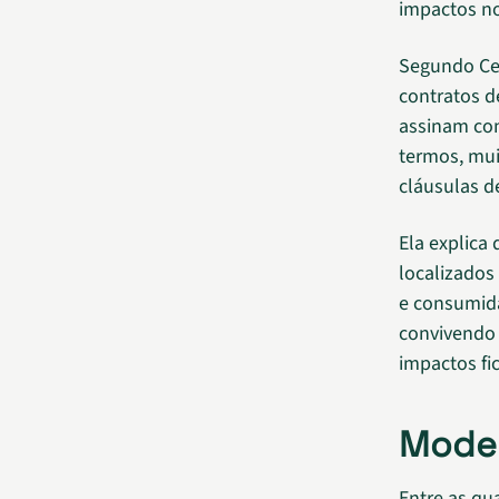
impactos nos
Segundo Cec
contratos d
assinam con
termos, mui
cláusulas d
Ela explica
localizados
e consumida
convivendo 
impactos fic
Model
Entre as qua