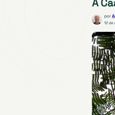
A Ca
por
A
12 de