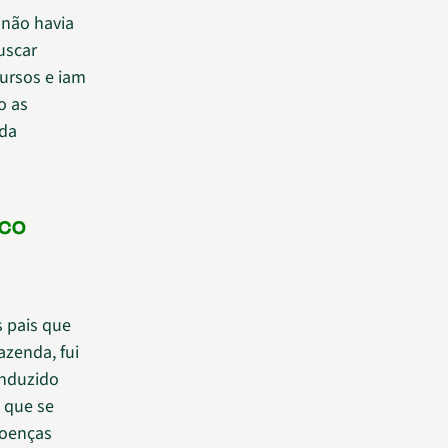
 não havia
uscar
ursos e iam
o as
 da
co
 pais que
azenda, fui
onduzido
 que se
doenças