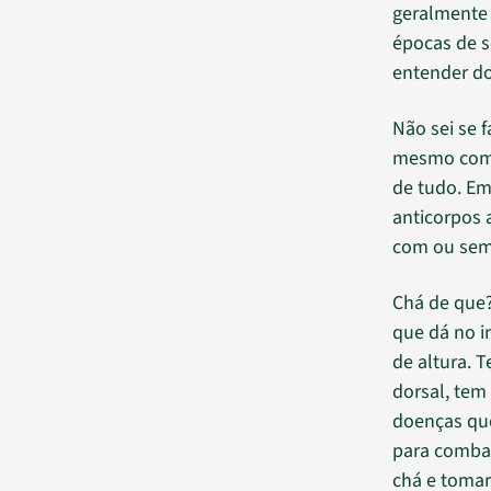
geralmente 
épocas de s
entender do
Não sei se 
mesmo com o
de tudo. Em
anticorpos 
com ou sem
Chá de que?
que dá no i
de altura. 
dorsal, tem
doenças que
para combat
chá e tomar