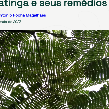
atinga e seus remédios
ntonio Rocha Magalhães
 maio de 2023