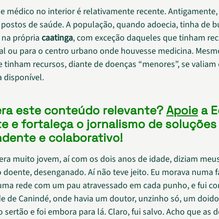
de médico no interior é relativamente recente. Antigamente,
postos de saúde. A população, quando adoecia, tinha de b
s na própria
caatinga
, com exceção daqueles que tinham rec
tal ou para o centro urbano onde houvesse medicina. Mesm
 tinham recursos, diante de doenças “menores”, se valiam
 disponível.
ra este conteúdo relevante?
Apoie
a E
e e fortaleça o jornalismo de soluções
dente e colaborativo!
ra muito jovem, aí com os dois anos de idade, diziam meus
o doente, desenganado. Aí não teve jeito. Eu morava numa f
uma rede com um pau atravessado em cada punho, e fui c
de de Canindé, onde havia um doutor, unzinho só, um doido
 sertão e foi embora para lá. Claro, fui salvo. Acho que as 