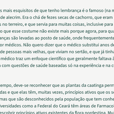
 mais esquisitos de que tenho lembrança é o famoso (na 
á de alecrim. Era o chá de fezes secas de cachorro, que eram
 no terreiro, e que servia para muitas coisas, inclusive par
o que esse costume não existe mais porque agora, para qu
rianças são levadas ao posto de saúde, onde frequentement
or médicos. Não quero dizer que o médico substitui anos d
 de pessoas mais velhas, que viviam no sertão, e que já tinh
 médico traz um enfoque científico que geralmente faltava 
 com questões de saúde baseadas só na experiência e na c
empo, deve-se reconhecer que as plantas da caatinga pe
das e que elas têm, muitas vezes, princípios ativos que os s
mas que são desconhecidos pela população que tem conh
niversidades como a Federal do Ceará têm áreas de Farmaco
scobrir princípios ativos existentes da flora nordestina. Mu