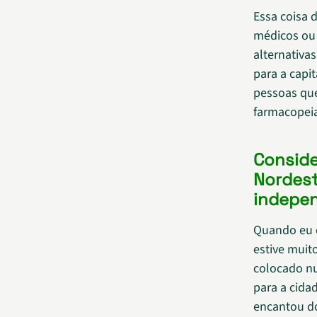
Essa coisa 
médicos ou 
alternativa
para a capi
pessoas que
farmacopeia
Conside
Nordest
indepen
Quando eu e
estive muit
colocado n
para a cida
encantou do