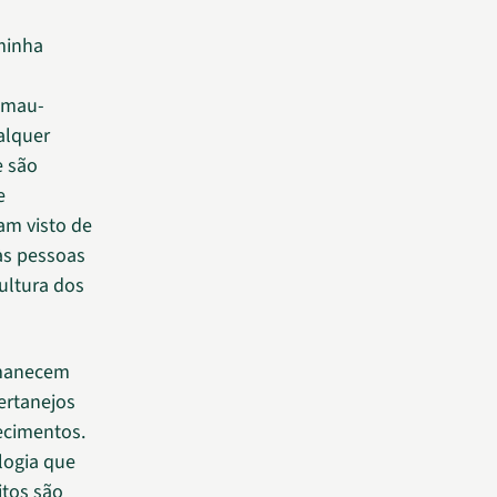
minha
a mau-
alquer
e são
e
am visto de
às pessoas
ultura dos
rmanecem
ertanejos
ecimentos.
logia que
itos são