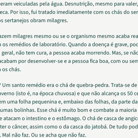
eram veiculadas pela água. Desnutrição, mesmo para valer
eca. Por isso, fui tratado imediatamente com os chás do se
s sertanejos obram milagres.
fazem milagres mesmo ou se o organismo mesmo acaba rea
s remédios de laboratório. Quando a doença é grave, pod
 geral, não tem cura, a pessoa acaba morrendo. Mas, se não
acabam por desenvolver-se e a pessoa fica boa, com ou se
 os chás.
 Um santo remédio era o chá de quebra-pedra. Trata-se de
nverno (isto é, na época chuvosa) e que não alcança os 50 
Tem uma folha pequenina e, embaixo das folhas, da parte d
 umas bolinhas. Esse chá é muito bom e combate a maioria
 atacam o intestino e o estômago. O chá de casca de angi
er o câncer, assim como o da casca do jatobá. De tudo pod
. Mal não faz. Ou se acha que não faz.