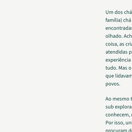
Um dos chás
família) ch
encontradas
olhado. Ach
coisa, as c
atendidas p
experiência
tudo. Mas o
que lidavam
povos.
Ao mesmo t
sub explora
conhecem, 
Por isso, u
procuram de