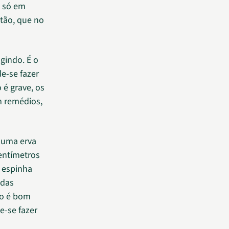
, só em
rtão, que no
gindo. É o
e-se fazer
 é grave, os
m remédios,
 uma erva
centímetros
a espinha
 das
co é bom
e-se fazer