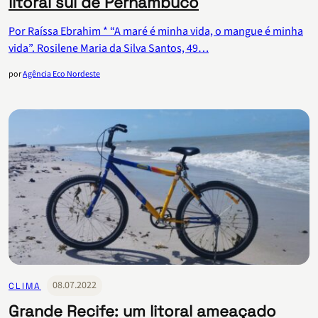
litoral sul de Pernambuco
Por Raíssa Ebrahim * “A maré é minha vida, o mangue é minha
vida”. Rosilene Maria da Silva Santos, 49…
por
Agência Eco Nordeste
08.07.2022
CLIMA
Grande Recife: um litoral ameaçado