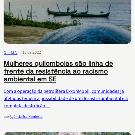
13.07.2022
CLIMA
Mulheres quilombolas são linha de
frente da resistência ao racismo
ambiental em SE
Com a operação da petrolífera ExxonMobil, comunidades já
afetadas temem a possibilidade de um desastre ambiental e a
completa destruição…
por
Agência Eco Nordeste