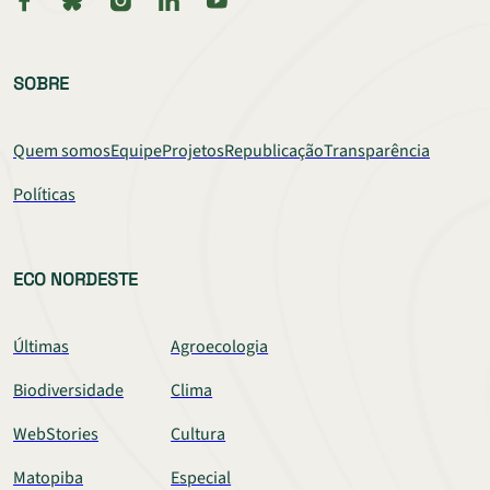
SOBRE
Quem somos
Equipe
Projetos
Republicação
Transparência
Políticas
ECO NORDESTE
Últimas
Agroecologia
Biodiversidade
Clima
WebStories
Cultura
Matopiba
Especial