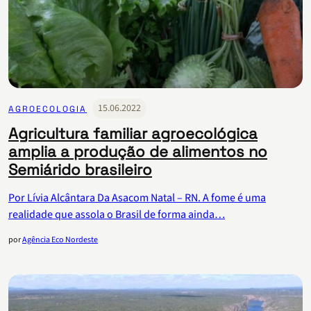
15.06.2022
AGROECOLOGIA
Agricultura familiar agroecológica
amplia a produção de alimentos no
Semiárido brasileiro
Por Lívia Alcântara Da Asacom Natal – RN. A fome é uma
realidade que assola o Brasil de forma ainda…
por
Agência Eco Nordeste