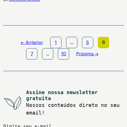
Paginação
de
posts
← Anterior
1
…
5
6
7
…
10
Próxima →
Assine nossa newsletter
gratuita
Nossos conteúdos direto no seu
email!
Digite seu e-mail