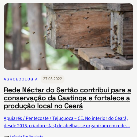
27.05.2022
AGROECOLOGIA
Rede Néctar do Sertão contribui para a
conservação da Caatinga e fortalece a
produção local no Ceará
Apuiarés / Pentecoste / Tejuçuoca – CE. No interior do Ceará,
desde 2015, criadores(as) de abelhas se organizam em rede…
por
Agência Eco Nordeste