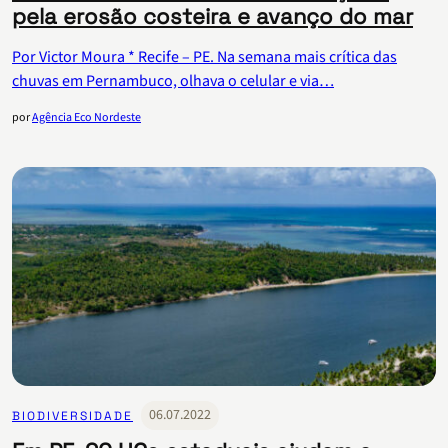
pela erosão costeira e avanço do mar
Por Victor Moura * Recife – PE. Na semana mais crítica das
chuvas em Pernambuco, olhava o celular e via…
por
Agência Eco Nordeste
06.07.2022
BIODIVERSIDADE