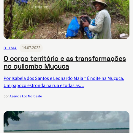
14.07.2022
CLIMA
O corpo território e as transformações
no quilombo Muçuca
Por Isabela dos Santos e Leonardo Maia * É noite na Muçuca.
Um papoco estronda na rua e todas as…
por
Agência Eco Nordeste