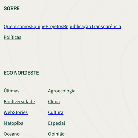
SOBRE
Quem somos
Equipe
Projetos
Republicação
Transparência
Políticas
ECO NORDESTE
Últimas
Agroecologia
Biodiversidade
Clima
WebStories
Cultura
Matopiba
Especial
Oceano
Opinião