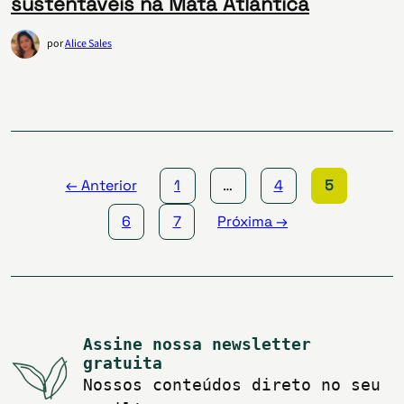
sustentáveis na Mata Atlântica
por
Alice Sales
Paginação
de
posts
← Anterior
1
…
4
5
6
7
Próxima →
Assine nossa newsletter
gratuita
Nossos conteúdos direto no seu