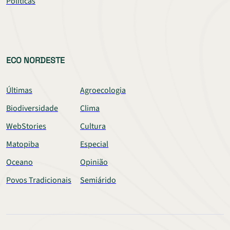
Políticas
ECO NORDESTE
Últimas
Agroecologia
Biodiversidade
Clima
WebStories
Cultura
Matopiba
Especial
Oceano
Opinião
Povos Tradicionais
Semiárido