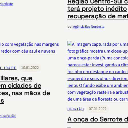
Região Centro-Sul 
 Nordeste
terá projeto inédito
recuperação de mata
por
Agência Eco Nordeste
10.01.2022
ILIDADE
liares, que
m cidades de
es, nas mãos de
os
07.01.2022
OPINIÃO
nica Falcão
A onça do Serrote d