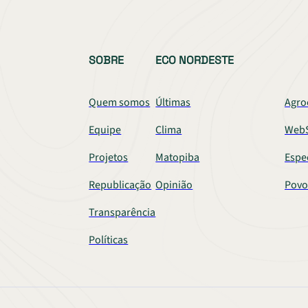
SOBRE
ECO NORDESTE
Quem somos
Últimas
Agro
Equipe
Clima
WebS
Projetos
Matopiba
Espe
Republicação
Opinião
Povo
Transparência
Políticas