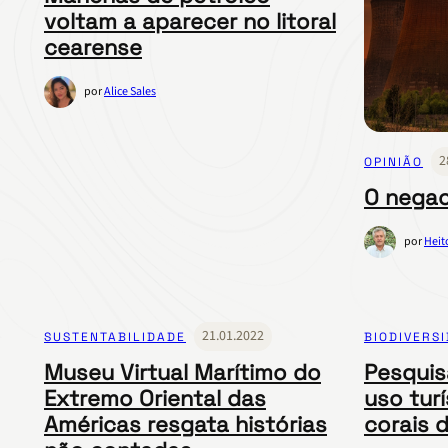
voltam a aparecer no litoral
cearense
por
Alice Sales
2
OPINIÃO
O negac
por
Heit
21.01.2022
SUSTENTABILIDADE
BIODIVERS
Museu Virtual Marítimo do
Pesquis
Extremo Oriental das
uso turí
Américas resgata histórias
corais 