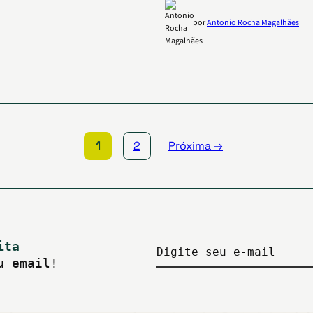
por
Antonio Rocha Magalhães
1
2
Próxima →
ita
Digite seu e-mail
u email!