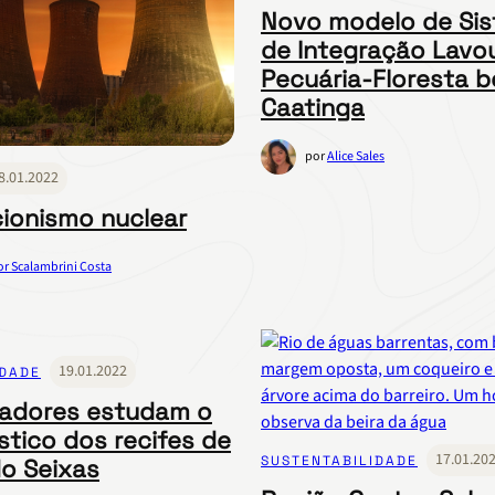
Novo modelo de Si
de Integração Lavo
Pecuária-Floresta b
Caatinga
por
Alice Sales
8.01.2022
ionismo nuclear
or Scalambrini Costa
19.01.2022
IDADE
adores estudam o
stico dos recifes de
17.01.20
SUSTENTABILIDADE
do Seixas