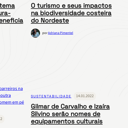
stema
O turismo e seus impactos
ura-
na biodiversidade costeira
eneficia
do Nordeste
por
Adriana Pimentel
14.01.2022
SUSTENTABILIDADE
Gilmar de Carvalho e Izaíra
Silvino serão nomes de
22
equipamentos culturais