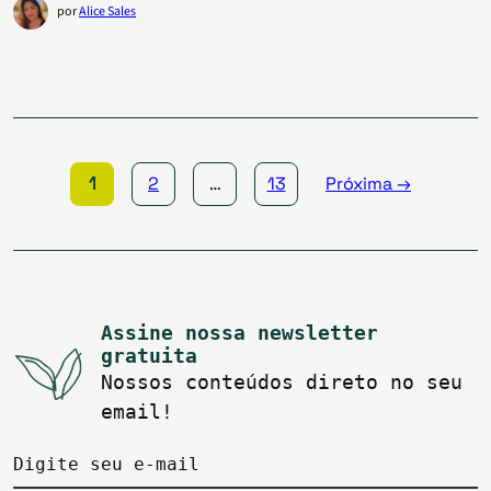
por
Alice Sales
Paginação
de
posts
1
2
…
13
Próxima →
Assine nossa newsletter
gratuita
Nossos conteúdos direto no seu
email!
Digite seu e-mail